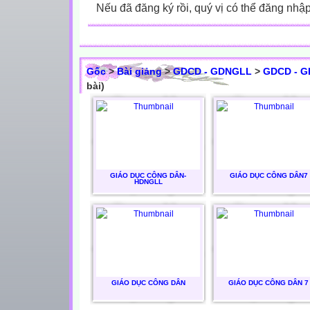
Nếu đã đăng ký rồi, quý vị có thể đăng nhậ
Gốc
>
Bài giảng
>
GDCD - GDNGLL
>
GDCD - G
bài)
GIÁO DỤC CÔNG DÂN-
GIÁO DỤC CÔNG DÂN7
HDNGLL
GIÁO DỤC CÔNG DÂN
GIÁO DỤC CÔNG DÂN 7