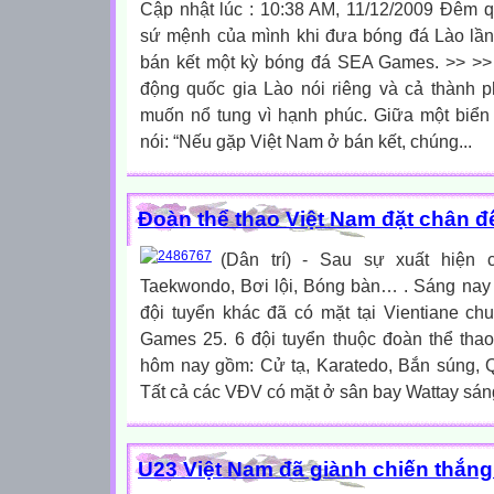
Cập nhật lúc : 10:38 AM, 11/12/2009 Đêm q
sứ mệnh của mình khi đưa bóng đá Lào lần 
bán kết một kỳ bóng đá SEA Games. >> >>
động quốc gia Lào nói riêng và cả thành p
muốn nổ tung vì hạnh phúc. Giữa một biển
nói: “Nếu gặp Việt Nam ở bán kết, chúng...
Đoàn thể thao Việt Nam đặt chân đ
(Dân trí) - Sau sự xuất hiện
Taekwondo, Bơi lội, Bóng bàn… . Sáng na
đội tuyển khác đã có mặt tại Vientiane ch
Games 25. 6 đội tuyển thuộc đoàn thể thao
hôm nay gồm: Cử tạ, Karatedo, Bắn súng, Q
Tất cả các VĐV có mặt ở sân bay Wattay sáng n
U23 Việt Nam đã giành chiến thắng