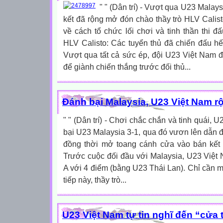
" " (Dân trí) - Vượt qua U23 Malay
kết đã rộng mở đón chào thầy trò HLV Calisto
về cách tổ chức lối chơi và tinh thần thi đ
HLV Calisto: Các tuyển thủ đã chiến đấu hế
Vượt qua tất cả sức ép, đội U23 Việt Nam 
để giành chiến thắng trước đối thủ...
Đánh bại Malaysia, U23 Việt Nam r
" " (Dân trí) - Chơi chắc chắn và tinh quái,
bại U23 Malaysia 3-1, qua đó vươn lên dẫn đầ
đồng thời mở toang cánh cửa vào bán kết
Trước cuộc đối đầu với Malaysia, U23 Việt
A với 4 điểm (bằng U23 Thái Lan). Chỉ cần mộ
tiếp này, thầy trò...
U23 Việt Nam tự tin nghĩ đến “cửa