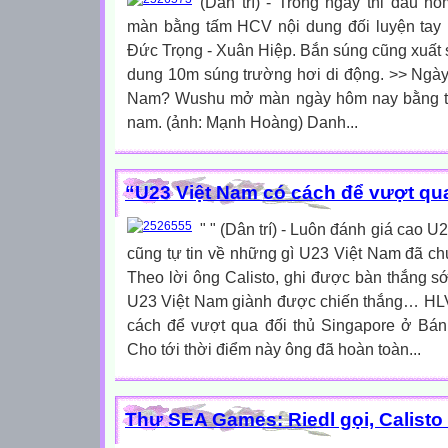
(Dân trí) - Trong ngày thi đấu h
màn bằng tấm HCV nội dung đối luyện tay
Đức Trọng - Xuân Hiệp. Bắn súng cũng xuất
dung 10m súng trường hơi di động. >> Ngày 
Nam? Wushu mở màn ngày hôm nay bằng tấ
nam. (ảnh: Mạnh Hoàng) Danh...
“U23 Việt Nam có cách để vượt qu
" " (Dân trí) - Luôn đánh giá cao 
cũng tự tin về những gì U23 Việt Nam đã chu
Theo lời ông Calisto, ghi được bàn thắng sớ
U23 Việt Nam giành được chiến thắng… HLV 
cách để vượt qua đối thủ Singapore ở Bán
Cho tới thời điểm này ông đã hoàn toàn...
Thư SEA Games: Riedl gọi, Calisto s