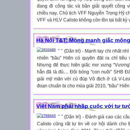
đang đi công tác và bận giải quyết công
chiều nay, Chủ tịch VFF Nguyễn Trọng Hỷ cho
VFF và HLV Calisto không còn tồn tại bất kỳ
Hà Nội T&T: Mong manh giấc mộn
" " (Dân trí) - Mạnh tay chi nhất 
nhiên “bầu” Hiển có quyền đặt ra chỉ tiêu
Nhưng để thực hiện giấc mơ xưng “Vương”, 
hẳn đã là đủ… Đội bóng “con nuôi” SHB Đ
giải mỹ mãn với cú đúp Vô địch ở cả V-Lea
đoạn chuẩn bị cho mùa giải 2010, “bầu” Hiển 
Việt Nam phải nhập cuộc với tư tư
" " (Dân trí) - Đánh giá cao các 
Calisto cũng rất tự tin về cơ hội dành cho