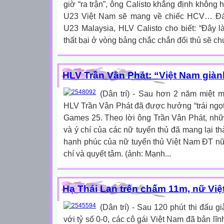
giờ “ra trận”, ông Calisto khẳng định không 
U23 Việt Nam sẽ mang về chiếc HCV… Đánh
U23 Malaysia, HLV Calisto cho biết: “Đây l
thất bại ở vòng bảng chắc chắn đối thủ sẽ chu
HLV Trần Vân Phát: “Việt Nam giàn
(Dân trí) - Sau hơn 2 năm miệt mà
HLV Trần Vân Phát đã được hưởng “trái ngọ
Games 25. Theo lời ông Trần Vân Phát, nhữ
và ý chí của các nữ tuyển thủ đã mang lại 
hạnh phúc của nữ tuyển thủ Việt Nam ĐT nữ
chí và quyết tâm. (ảnh: Mạnh...
Hạ Thái Lan trên chấm 11m, nữ Việt
(Dân trí) - Sau 120 phút thi đấu g
với tỷ số 0-0, các cô gái Việt Nam đã bản lĩ