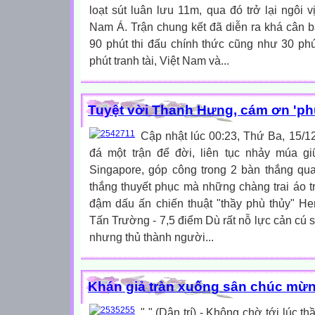
loạt sút luân lưu 11m, qua đó trở lại ngôi
Nam Á. Trận chung kết đã diễn ra khá cân b
90 phút thi đấu chính thức cũng như 30 ph
phút tranh tài, Việt Nam và...
Tuyệt vời Thanh Hưng, cám ơn 'phù
Cập nhật lúc 00:23, Thứ Ba, 15/12
đá một trận để đời, liên tục nhảy múa g
Singapore, góp công trong 2 bàn thắng qu
thắng thuyết phục mà những chàng trai áo 
đậm dấu ấn chiến thuật "thầy phù thủy" He
Tấn Trường - 7,5 điểm Dù rất nỗ lực cản cú s
nhưng thủ thành người...
Khán giả tràn xuống sân chúc mừ
" " (Dân trí) - Không chờ tới lúc th