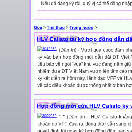
Nếu đã đăng ký rồi, quý vị có thể đăng nhậ
Gốc
>
Thể thao
>
Trong nước
>
HLV Calisto tái ký hợp đồng dẫn d
(Dân trí) - Vượt qua cuộc đàm ph
ký vào bản hợp đồng mới dẫn dắt ĐT Việt
tiêu bảo vệ ngôi “vua” khu vực đang nắm giữ,
nhiệm đưa ĐT Việt Nam vươn lên tầm cao mớ
ký kết diễn ra hôm nay, lãnh đạo VFF và HLV 
về các điều khoản được thống nhất ở bản hợp
Hợp đồng mới của HLV Calisto ký 
" " (Dân trí) - HLV Calisto khẳn
khoản do VFF đưa ra, đồng thời sẵn sàng c
quyết định lùi ngày ký hợp đồng đến tuần sa