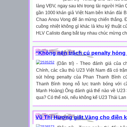
làng VĐV, ngay sau khi trọng tài người Hàn Q
gần 1000 khán giả Việt Nam bên khán đài B 
Chao Anou Vong để ăn mừng chiến thắng. 
cuồng nhiệt không gì khác là khu kỹ thuật c
HLV Calisto đang bắt tay nhau chúc mừng chi
“Không nên trách cú penalty hỏng
(Dân trí) - Theo đánh giá của 
Chính, các cầu thủ U23 Việt Nam đã có trận
sút hỏng penalty của Phan Thanh Bình cũ
Thanh Bình trong nỗ lực tranh bóng với c
Mạnh Hoàng) Ông đánh giá thế nào về U23 S
qua? Có thể nói, nếu không kể U23 Thái Lan đ
Vũ Thị Hương giật Vàng cho điền k