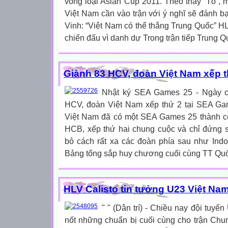
vòng loại Asian Cup 2011. Theo thầy “Tô”, 
Việt Nam cần vào trận với ý nghĩ sẽ đánh 
Vinh: “Việt Nam có thể thắng Trung Quốc” HL
chiến đấu vì danh dự Trong trận tiếp Trung Qu
Giành 83 HCV, đoàn Việt Nam xếp 
Nhật ký SEA Games 25 - Ngày cu
HCV, đoàn Việt Nam xếp thứ 2 tại SEA Game
Việt Nam đã có một SEA Games 25 thành c
HCB, xếp thứ hai chung cuộc và chỉ đứng 
bỏ cách rất xa các đoàn phía sau như Indon
Bảng tổng sắp huy chương cuối cùng TT Qu
HLV Calisto tin tưởng U23 Việt Na
" " (Dân trí) - Chiều nay đội tuy
nốt những chuẩn bị cuối cùng cho trận Ch