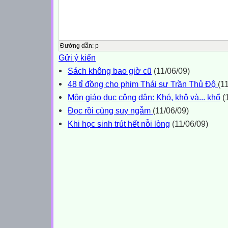
Đường dẫn
:
p
Gửi ý kiến
Sách không bao giờ cũ
(11/06/09)
48 tỉ đồng cho phim Thái sư Trần Thủ Độ
(1
Môn giáo dục công dân: Khó, khô và... khổ
(1
Đọc rồi cùng suy ngẫm
(11/06/09)
Khi học sinh trút hết nỗi lòng
(11/06/09)