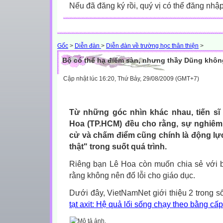
Nếu đã đăng ký rồi, quý vị có thể đăng nhậ
Gốc
>
Diễn đàn
>
Diễn đàn về trường học thân thiện
>
Bộ có thể hạ điểm sàn, nhưng thầy Dũng khôn
Cập nhật lúc 16:20, Thứ Bảy, 29/08/2009 (GMT+7)
,
Từ những góc nhìn khác nhau, tiến sĩ
Hoa (TP.HCM) đều cho rằng, sự nghiêm 
cử và chấm điểm cũng chính là động lự
thật" trong suốt quá trình.
Riêng bạn Lê Hoa còn muốn chia sẻ với bạ
rằng không nên đổ lỗi cho giáo dục.
Dưới đây, VietNamNet giới thiệu 2 trong số
tạt axit: Hệ quả lối sống chạy theo bằng cấ