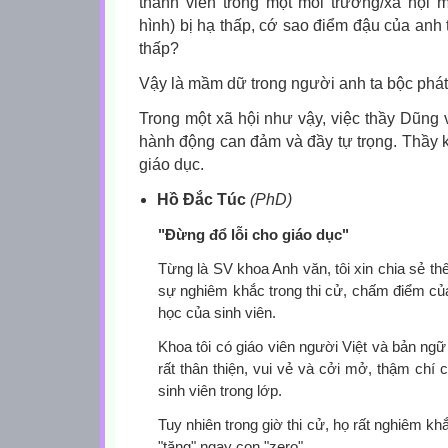
thành viên trong một môi trường/xã hội 
hình) bị hạ thấp, cớ sao điểm đậu của anh
thấp?
Vậy là mầm dữ trong người anh ta bộc phát. 
Trong một xã hội như vậy, việc thầy Dũng 
hành động can đảm và đầy tự trọng. Thầy k
giáo dục.
Hồ Đắc Túc
(PhD)
"Đừng đổ lỗi cho giáo dục"
Từng là SV khoa Anh văn, tôi xin chia sẻ th
sự nghiêm khắc trong thi cử, chấm điểm của
học của sinh viên.
Khoa tôi có giáo viên người Việt và bản ngữ
rất thân thiện, vui vẻ và cởi mở, thậm chí
sinh viên trong lớp.
Tuy nhiên trong giờ thi cử, họ rất nghiêm khắ
"tặng" ngay con "zero".