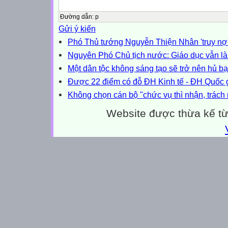
Đường dẫn
:
p
Gửi ý kiến
Phó Thủ tướng Nguyễn Thiện Nhân 'truy nợ'
Nguyên Phó Chủ tịch nước: Giáo dục vẫn là n
Một dân tộc không sáng tạo sẽ trở nên hủ bạ
Được 22 điểm có đỗ ĐH Kinh tế - ĐH Quốc
Không chọn cán bộ "chức vụ thì nhận, trách
Website được thừa kế t