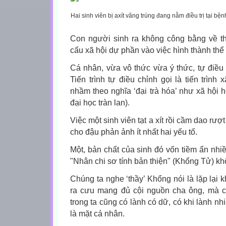
Hai sinh viên bị axít văng trúng đang nằm điều trị tại b
Con người sinh ra không công bằng về th
cấu xã hội dự phần vào việc hình thành thể
Cá nhân, vừa vô thức vừa ý thức, tự điều
Tiến trình tự điều chỉnh gọi là tiến trìn
nhầm theo nghĩa ‘đại trà hóa’ như xã hội 
đại học tràn lan).
Việc một sinh viên tạt a xít rồi cầm dao rượ
cho đậu phản ảnh ít nhất hai yếu tố.
Một, bản chất của sinh đó vốn tiềm ẩn nh
"Nhân chi sơ tính bản thiện" (Khổng Tử) k
Chúng ta nghe ‘thầy’ Khổng nói là lặp lại
ra cưu mang đủ cội nguồn cha ông, mà ch
trong ta cũng có lành có dữ, có khi lành n
là mặt cá nhân.