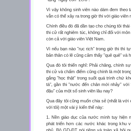
Vì vậy không sinh viên nào dám đem theo tài
vẫn có thể xảy ra trong giờ thi với giáo viên 
Chính điều đó đã dần tạo cho chúng tôi thái
thi cử rất nghiêm túc, không chỉ đối với mô
còn cả với giáo viên Việt Nam.
Vì nếu bạn nào "rục rịch" trong giờ thi thì 
bản thân có lẽ cũng cảm thấy "quê quê" và h
Qua đó tôi thiển nghĩ: Phải chăng, chính s
thi cử và chấm điểm cũng chính là một tron
gắng "học thật" trong suốt quá trình chứ kh
tà", gần thi "nước đến chân mới nhảy" vớ
đậu" của một số sinh viên lâu nay?
Qua đây tôi cũng muốn chia sẻ (nhất là với 
với tôi) một vài ý kiến thế này:
1. Nền giáo dục của nước mình tuy hiện 
phát triển hơn các nước khác trong khu v
phủ, Bộ GD-ĐT nói riêng và toàn xã hội 