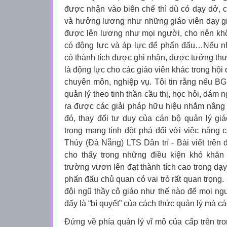
được nhận vào biên chế thì dù có dạy dở, 
và hưởng lương như những giáo viên dạy giỏ
được lên lương như mọi người, cho nên khô
có động lực và áp lực để phấn đấu…Nếu nh
có thành tích được ghi nhận, được tưởng t
là động lực cho các giáo viên khác trong hội
chuyên môn, nghiệp vụ. Tôi tin rằng nếu BG
quản lý theo tinh thần cầu thị, học hỏi, dám
ra được các giải pháp hữu hiệu nhắm nâng 
đó, thay đổi tư duy của cán bộ quản lý gi
trọng mang tính đột phá đối với việc nâng 
Thủy
(Đà Nẵng)
LTS Dân trí
- Bài viết trên
cho thấy trong những điều kiện khó khă
trường vươn lên đạt thành tích cao trong dạ
phấn đấu chủ quan có vai trò rất quan trọng.
đội ngũ thầy cô giáo như thế nào để mọi ng
đấy là “bí quyết” của cách thức quản lý mà c
Đứng về phía quản lý vĩ mô của cấp trên tr