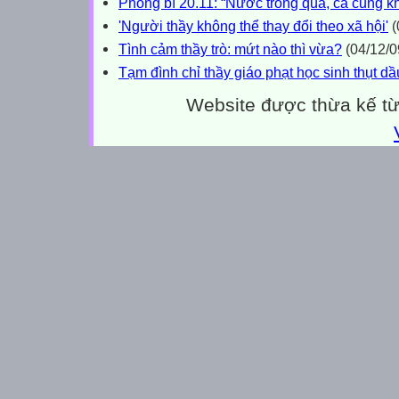
Phong bì 20.11: “Nước trong quá, cá cũng 
'Người thầy không thể thay đổi theo xã hội'
(
Tình cảm thầy trò: mứt nào thì vừa?
(04/12/0
Tạm đình chỉ thầy giáo phạt học sinh thụt dầ
Website được thừa kế t