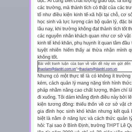
dục. Ai cũng biết chất lượng giáo dục là tổn
các trường, mà thành tích có thật của các t
tố như điều kiện kinh tế-xã hội tại chỗ, cơ s
học sinh và lực lượng cán bộ quản lý, đặc b
lâu nay, khi trường không đạt thành tích tốt t
các nguyên nhân khách quan như cơ sở vật ch
kinh tế khó khăn, phụ huynh ít quan tâm đầu
tuyệt nhiên hiếm thấy ai thừa nhận mình 
không tốt.
Bài viết tranh luận của bạn về vấn đề này xin gửi đến
thaolam@dantri.com.vn
">
thaolam@dantri.com.vn
Nhưng có một thực tế là có không ít trường
kém, cách quản lý mang nặng tính hình thức
pháp nhằm nâng cao chất lượng, thậm chí l
đi xuống. Tôi dám khẳng định điều này bởi lẽ
kiện tương đồng: thiếu thốn về cơ sở vật chấ
gia đình học sinh khó khăn nhưng kết quả 
biệt là nằm ở năng lực và cách thức quản lý
hỏi: Tại sao ở Bình Định, trường THPT Lê Q