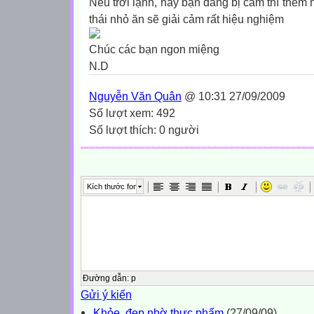
Nếu trời lạnh, hay bạn đang bị cảm thì thêm nh
thái nhỏ ăn sẽ giải cảm rất hiệu nghiệm
Chúc các bạn ngon miệng
N.D
Nguyễn Văn Quân
@ 10:31 27/09/2009
Số lượt xem: 492
Số lượt thích: 0 người
Kích thước font
Đường dẫn
:
p
Gửi ý kiến
Khỏe, đẹp nhờ thực phẩm
(27/09/09)