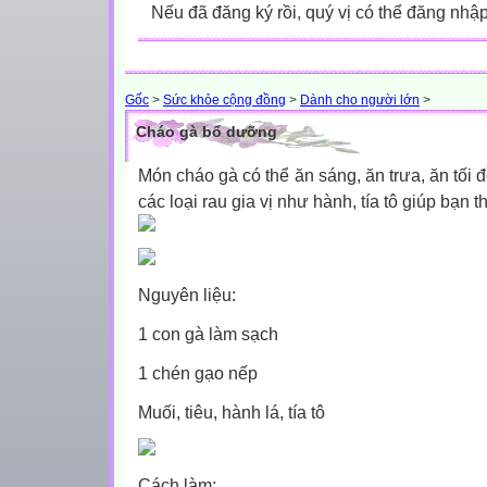
Nếu đã đăng ký rồi, quý vị có thể đăng nhậ
Gốc
>
Sức khỏe cộng đồng
>
Dành cho người lớn
>
Cháo gà bổ dưỡng
Món cháo gà có thể ăn sáng, ăn trưa, ăn tối đ
các loại rau gia vị như hành, tía tô giúp bạn
Nguyên liệu:
1 con gà làm sạch
1 chén gạo nếp
Muối, tiêu, hành lá, tía tô
Cách làm: