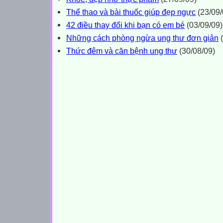
Thể thao và bài thuốc giúp đẹp ngực
(23/09/
42 điều thay đổi khi bạn có em bé
(03/09/09)
Những cách phòng ngừa ung thư đơn giản
(
Thức đêm và căn bệnh ung thư
(30/08/09)