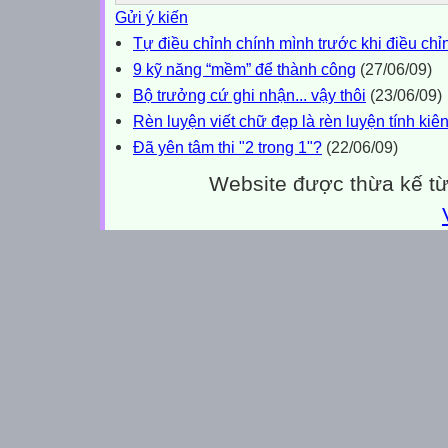
Gửi ý kiến
Tự điều chỉnh chính mình trước khi điều ch
9 kỹ năng “mềm” để thành công
(27/06/09)
Bộ trưởng cứ ghi nhận... vậy thôi
(23/06/09)
Rèn luyện viết chữ đẹp là rèn luyện tính kiê
Đã yên tâm thi "2 trong 1"?
(22/06/09)
Website được thừa kế t