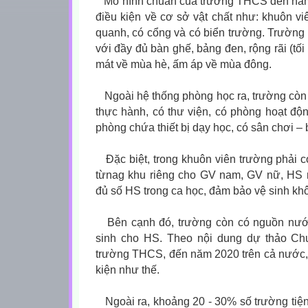
Mô hình chuẩn của trường THCS đến năm
điều kiện về cơ sở vật chất như: khuôn vi
quanh, có cổng và có biển trường. Trường
với đầy đủ bàn ghế, bảng đen, rộng rãi (tố
mát về mùa hè, ấm áp về mùa đông.
Ngoài hệ thống phòng học ra, trường còn c
thực hành, có thư viện, có phòng hoạt đ
phòng chứa thiết bị dạy học, có sân chơi – b
Đặc biệt, trong khuôn viên trường phải có
từnag khu riêng cho GV nam, GV nữ, HS
đủ số HS trong ca học, đảm bảo vệ sinh kh
Bên cạnh đó, trường còn có nguồn nướ
sinh cho HS. Theo nội dung dự thảo Chuẩ
trường THCS, đến năm 2020 trên cả nước, 
kiện như thế.
Ngoài ra, khoảng 20 - 30% số trường tiện