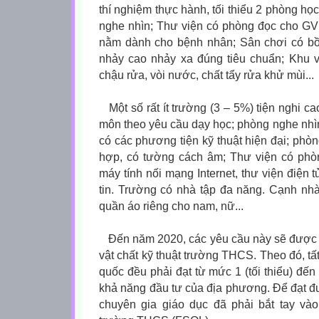
thí nghiệm thực hành, tối thiểu 2 phòng h
nghe nhìn; Thư viện có phòng đọc cho GV
nằm dành cho bệnh nhân; Sân chơi có bồn
nhảy cao nhảy xa đúng tiêu chuẩn; Khu v
chậu rửa, vòi nước, chất tẩy rửa khử mùi...
Một số rất ít trường (3 – 5%) tiện nghi c
môn theo yêu cầu dạy học; phòng nghe nhì
có các phương tiện kỹ thuật hiện đại; phòng
hợp, có tường cách âm; Thư viện có phò
máy tính nối mạng Internet, thư viện điện
tin. Trường có nhà tập đa năng. Cạnh nhà
quần áo riêng cho nam, nữ...
Đến năm 2020, các yêu cầu này sẽ được 
vật chất kỹ thuật trường THCS. Theo đó, t
quốc đều phải đạt từ mức 1 (tối thiểu) đến
khả năng đầu tư của địa phương. Để đạt đ
chuyên gia giáo dục đã phải bắt tay v