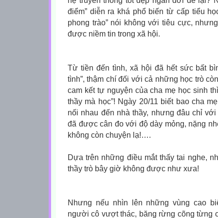
hệ truyền thống tốt đẹp ngàn đời để lại?
điểm” diễn ra khá phổ biến từ cấp tiểu họ
phong trào” nói không với tiêu cực, nhưn
được niềm tin trong xã hội.
Từ tiền đến tình, xã hội đã hết sức bất b
tình”, thậm chí đối với cả những học trò c
cam kết tự nguyện của cha mẹ học sinh thì
thầy mà học”! Ngày 20/11 biết bao cha mẹ
nối nhau đến nhà thầy, nhưng đâu chỉ với
đã được cân đo với độ dày mỏng, nặng nh
không còn chuyện lạ!….
Dựa trên những điều mắt thấy tai nghe, nh
thầy trò bây giờ không được như xưa!
Nhưng nếu nhìn lên những vùng cao biê
người cô vượt thác, băng rừng cõng từng 