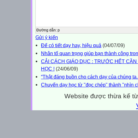
Đường dẫn
:
p
Gửi ý kiến
Để có tiết dạy hay, hiệu quả
(04/07/09)
Nhân tố quan trọng giúp bạn thành công tron
CẢI CÁCH GIÁO DỤC : TRƯỚC HẾT CẦN
HỌC !
(24/06/09)
“Thật đáng buồn cho cách dạy của chúng ta..
Chuyển dạy học từ "đọc chép" thành "nhìn 
Website được thừa kế t