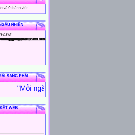
h và 0 thành viên
NGẪU NHIÊN
RÁI SANG PHẢI
"Mỗi ngày đến trường là một ng
 KẾT WEB