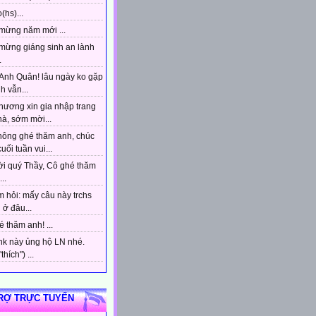
(hs)...
mừng năm mới ...
mừng giáng sinh an lành
.
Anh Quân! lâu ngày ko gặp
h vẫn...
hương xin gia nhập trang
à, sớm mời...
hông ghé thăm anh, chúc
uối tuần vui...
ời quý Thầy, Cô ghé thăm
..
 hỏi: mấy câu này trchs
ở đâu...
 thăm anh! ...
ink này ủng hộ LN nhé.
hích") ...
RỢ TRỰC TUYẾN