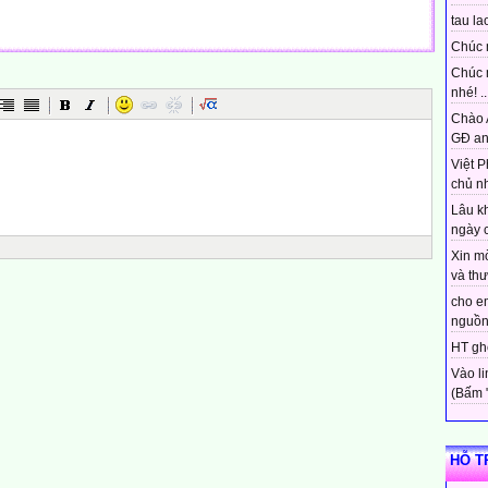
tau lao
Chúc 
Chúc 
nhé! ..
Chào 
GĐ an
Việt P
chủ nh
Lâu k
ngày c
Xin m
và thư.
cho em
nguồn 
HT ghé
Vào l
(Bấm "t
HỖ T