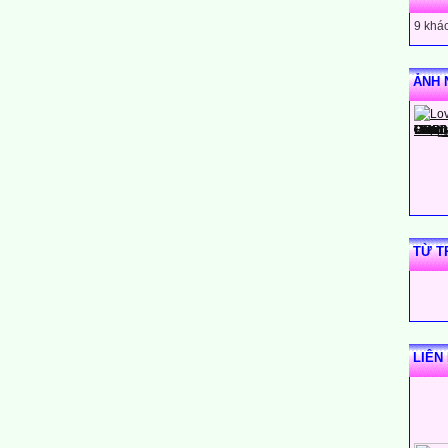
9 khác
ẢNH 
TỪ T
LIÊN