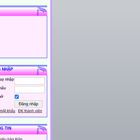
 NHẬP
ruy nhập
hẩu
hớ
mật khẩu
ĐK thành viên
G TIN
thiệu bản thân