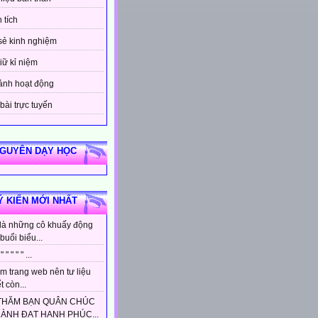
 tích
sẻ kinh nghiệm
iữ kỉ niệm
ảnh hoạt động
bài trực tuyến
NGUYÊN DẠY HỌC
Ý KIẾN MỚI NHẤT
là những cô khuấy động
buổi biểu...
 " " " " " ...
m trang web nên tư liệu
t còn...
THĂM BẠN QUÂN CHÚC
HÀNH ĐẠT HẠNH PHÚC...