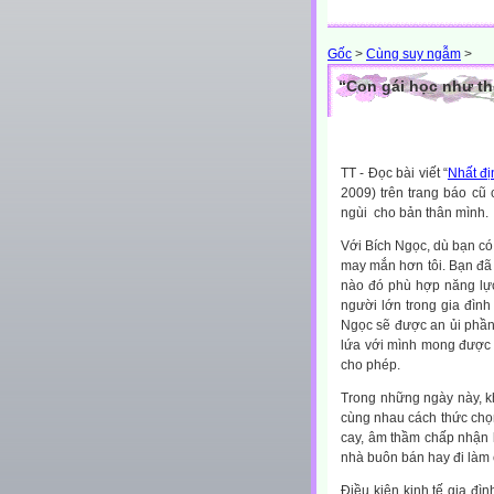
Gốc
>
Cùng suy ngẫm
>
“Con gái học như thế
TT - Đọc bài viết “
Nhất đị
2009) trên trang báo cũ
ngùi cho bản thân mình.
Với Bích Ngọc, dù bạn có
may mắn hơn tôi. Bạn đã 
nào đó phù hợp năng lực
người lớn trong gia đìn
Ngọc sẽ được an ủi phần 
lứa với mình mong được 
cho phép.
Trong những ngày này, kh
cùng nhau cách thức chọn
cay, âm thầm chấp nhận l
nhà buôn bán hay đi làm
Điều kiện kinh tế gia đìn