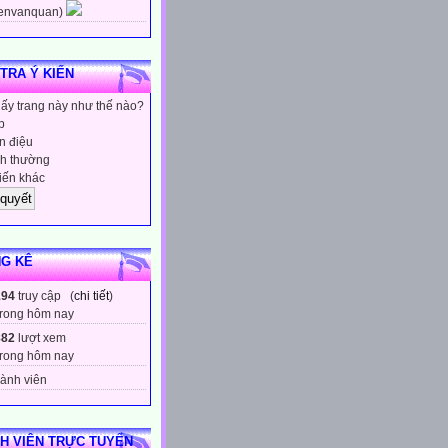
envanquan)
 TRA Ý KIẾN
hấy trang này như thế nào?
p
 điệu
h thường
iến khác
G KÊ
194
truy cập (
chi tiết
)
rong hôm nay
882
lượt xem
rong hôm nay
ành viên
H VIÊN TRỰC TUYẾN