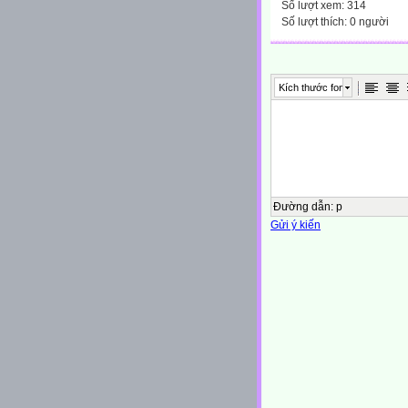
Số lượt xem: 314
Số lượt thích: 0 người
Kích thước font
Đường dẫn
:
p
Gửi ý kiến