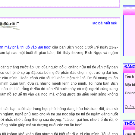
 đủ rồi!”
Tạo bài viết mới
nh mày phải thi đỗ vào đại học
” của bạn Bích Ngọc (
Tuổi Trẻ
ngày 23-2-
 còn lại sau một buổi đi giao báo, tôi thấy thương Bích Ngọc và ngậm
ĐĂNG
 căng thẳng trước áp lực của người bố đi chăng nữa thì tôi vẫn thấy bạn
có cơ hội từ sự áp đặt của bố mẹ để phấn đấu chọn một trường đại học
Tên t
 của mình. Hoàn cảnh của tôi thì khác, thậm chí có lúc tôi mong muốn
h mình quan tâm, đưa ra những mệnh lệnh cho mình. Tôi nghĩ bạn Bích
Mật k
nào khi biết rằng ở đâu đó trên đất nước này, có một người cùng trang
Ghi n
làm hồ sơ để thi vào đại học mà không được do điều kiện sống không
Quên 
i các bạn cuối cấp trung học phổ thông đang háo hức trao đổi, chia sẻ
 ngành, nghề phù hợp cho kỳ thi đại học sắp tới thì tôi ngậm đắng nuốt
ời nhắc nhở thẳng thừng của dượng: “Là con gái học như thế đủ rồi, ở
THÔN
 công nhân giúp má và dượng nuôi các em ăn học”.
h tôi không khó khăn lắm nhưng tôi biết rất rõ vị trí của mình. Tôi là con
Giới 