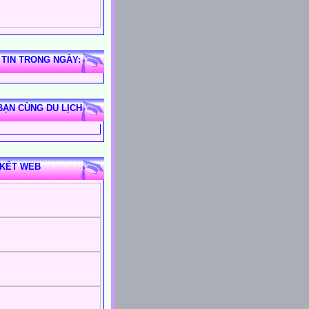
 TIN TRONG NGÀY:
BẠN CÙNG DU LỊCH
 KẾT WEB