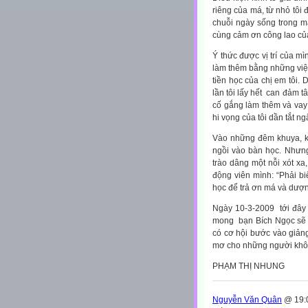
riêng của má, từ nhỏ tôi 
chuỗi ngày sống trong 
cùng cảm ơn công lao củ
Ý thức được vị trí của mì
làm thêm bằng những việc
tiền học của chị em tôi.
lần tôi lấy hết can đảm 
cố gắng làm thêm và va
hi vọng của tôi dần tắt n
Vào những đêm khuya, kh
ngồi vào bàn học. Nhưng 
trào dâng một nỗi xót xa
động viên mình: “Phải bi
học để trả ơn má và dượ
Ngày 10-3-2009 tới đây l
mong bạn Bích Ngọc sẽ 
có cơ hội bước vào giản
mơ cho những người khô
PHẠM THỊ NHUNG
Nguyễn Văn Quân
@ 19:0