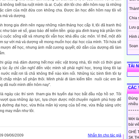
đã không biết ba ruột mình là ai. Cuộc đời tôi cho đến hôm nay là những
Thành
mặc cảm của một đứa con không cha. Được ăn học đến hôm nay tôi vô
a má và dượng.
Chia 
nh trong gia đình nên ngay những năm tháng học cấp II, tôi đã tranh thủ
Lưu g
 như bán vé số, giao báo để kiếm tiền giúp gia đình trang trải phần lớn
 Dù cuộc sống vất vả nhưng tôi vẫn học khá đều các môn. Vì thế, một đôi
Hình 
tâm sự với má và dượng về mong muốn học đại học của mình. Tôi hứa sẽ
Soạn 
y mượn để học, nhưng ánh mắt cương quyết, dữ dằn của dượng đã làm
gấm.
i giúp má đảm đương hết mọi việc vặt trong nhà, tôi mới có thời gian
TÀI 
lúc ấy chỉ cần nghĩ đến việc mình sẽ phải nghỉ học, trong lòng tôi lại
, nước mắt rơi lã chã không thể nào kìm nổi. Những lúc bình tĩnh tôi tự
ết chấp nhận số phận thôi. Mình phải đi làm kiếm tiền nuôi các em ăn
ng đã nuôi mình đến hôm nay”.
CÁC 
à ngày các thí sinh tham gia thi tuyển đại học bắt đầu nộp hồ sơ. Tôi
Đúng 
vượt qua những áp lực, lựa chọn được một chuyên ngành phù hợp để
nhiều 
g đường đại học, vừa thỏa mãn kỳ vọng của bố mẹ, vừa thắp sáng ước
ng may mắn như tôi.
" " " " "
Mới là
bài viế
GHÉ 
9 09/06/2009
Nhắn tin cho tác giả
SK T