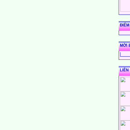
ĐIỂM
MỜI 
LIÊN