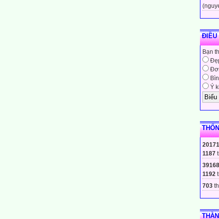
(nguy
ĐIỀU
Bạn t
Đẹ
Đơn
Bìn
Ý k
THỐN
2017
1187
t
3916
1192
t
703
th
THÀN