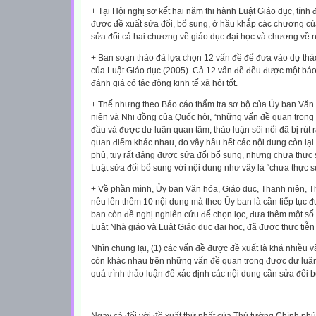
+ Tại Hội nghị sơ kết hai năm thi hành Luật Giáo dục, tín
được đề xuất sửa đổi, bổ sung, ở hầu khắp các chương của
sửa đổi cả hai chương về giáo dục đại học và chương về n
+ Ban soạn thảo đã lựa chọn 12 vấn đề để đưa vào dự thả
của Luật Giáo dục (2005). Cả 12 vấn đề đều được một báo
đánh giá có tác động kinh tế xã hội tốt.
+ Thế nhưng theo Báo cáo thẩm tra sơ bộ của Ủy ban Văn 
niên và Nhi đồng của Quốc hội, “những vấn đề quan trọn
đầu và được dư luận quan tâm, thảo luận sôi nổi đã bị rút r
quan điểm khác nhau, do vậy hầu hết các nội dung còn lại
phủ, tuy rất đáng được sửa đổi bổ sung, nhưng chưa thực
Luật sửa đổi bổ sung với nội dung như vây là “chưa thực s
+ Về phần mình, Ủy ban Văn hóa, Giáo dục, Thanh niên, T
nêu lên thêm 10 nội dung mà theo Ủy ban là cần tiếp tục 
ban còn đề nghị nghiên cứu để chọn lọc, đưa thêm một số
Luật Nhà giáo và Luật Giáo dục đại học, đã được thực tiễ
Nhìn chung lại, (1) các vấn đề được đề xuất là khá nhiều v
còn khác nhau trên những vấn đề quan trọng được dư luận q
quá trình thảo luận để xác định các nội dung cần sửa đổi 