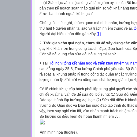
Luật Giáo dục vào cuộc sống và làm giảm uy tín của Bộ tro
bản theo kế hoạch soạn thảo quá lớn so với khả năng thực
được ban hành ngoài kế hoạch”.
Chúng tôi thiết nghĩ, khách quan mà nhìn nhận, trường hợ
thứ hai! Nguyên nhân tại sao và trách nhiệm thuộc về ai,
tô
Người đại biểu nhân dân gần đây
[1]
.
2. Thời gian còn quá ngắn, chưa đủ để xây dựng các văn
gây khó khăn lớn trong công tác chỉ đạo, điều hành của Bộ
Còn về nội dung cần sửa đổi bổ sung thì sao?
+ Tại
Hội nghị tổng kết năm học và triển khai nhiệm vụ nă
cao đẳng ngày 25-8, Thủ tướng Chính phủ yêu cầu Bộ Giáo
rà soát lại khung pháp lý trong công tác quản lý các trường
lượng quản lý, đổi mới và nâng cao chất lượng giáo dục đ
Có lẽ chính từ sự cấp bách phải tập trung giải quyết các
chỉ đề xuất hai vấn đề để sửa đổi bổ sung: (1) Sửa đổi Đi
Đào tạo thành lập trường đại học. (2) Sửa đổi điểm b kho
trưởng Bộ Giáo dục và Đào tạo giao đào tạo trình độ thạc sĩ,
vậy, theo suy nghĩ của tôi, vừa nhấn mạnh trách nhiệm củ
Bộ trưởng có điều kiện để hoàn thành nhiệm vụ.
Ảnh minh họa (tuoitre).