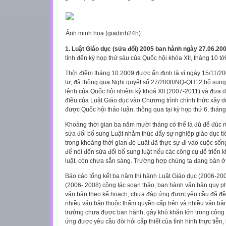
Ảnh minh họa (giadinh24h).
1. Luật Giáo dục (sửa đổi) 2005 ban hành ngày 27.06.200
tính đến kỳ họp thứ sáu của Quốc hội khóa XII, tháng 10 
Thời điểm tháng 10.2009 được ấn định là vì ngày 15/11/200
tư, đã thông qua Nghị quyết số 27/2008/NQ-QH12 bổ sung
lệnh của Quốc hội nhiệm kỳ khoá XII (2007-2011) và đưa d
điều của Luật Giáo dục vào Chương trình chính thức xây 
được Quốc hội thảo luận, thông qua tại kỳ họp thứ 6, thán
Khoảng thời gian ba năm mười tháng có thể là đủ để đúc rú
sửa đổi bổ sung Luật nhằm thúc đẩy sự nghiệp giáo dục 
trong khoảng thời gian đó Luật đã thực sự đi vào cuộc sốn
để nói đến sửa đổi bổ sung luật nếu các công cụ để triển 
luật, còn chưa sẵn sàng. Trường hợp chúng ta đang bàn ở
Báo cáo tổng kết ba năm thi hành Luật Giáo dục (2006-2008
(2006- 2008) công tác soạn thảo, ban hành văn bản quy ph
văn bản theo kế hoạch, chưa đáp ứng được yêu cầu đã đề r
nhiều văn bản thuộc thẩm quyền cấp trên và nhiều văn bả
trưởng chưa được ban hành, gây khó khăn lớn trong công 
ứng được yêu cầu đòi hỏi cấp thiết của tình hình thực tiễn