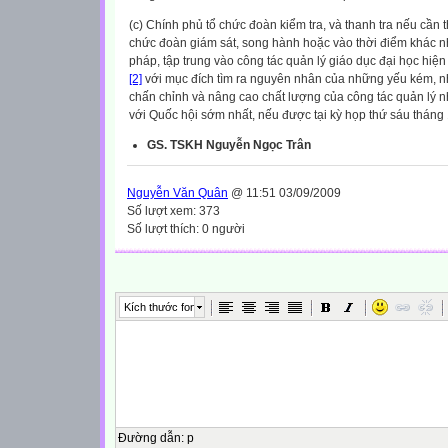
(c) Chính phủ tổ chức đoàn kiểm tra, và thanh tra nếu cần 
chức đoàn giám sát, song hành hoặc vào thời điểm khác n
pháp, tập trung vào công tác quản l‎ý giáo dục đại học hiện
[2]
với mục đích tìm ra nguyên nhân của những yếu kém, nh
chấn chỉnh và nâng cao chất lượng của công tác quản lý n
với Quốc hội sớm nhất, nếu được tại kỳ họp thứ sáu tháng
GS. TSKH Nguyễn Ngọc Trân
Nguyễn Văn Quân
@ 11:51 03/09/2009
Số lượt xem: 373
Số lượt thích: 0 người
Kích thước font
Đường dẫn
:
p