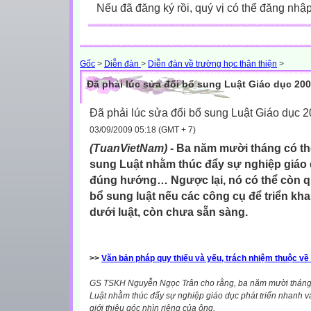
Nếu đã đăng ký rồi, quý vị có thể đăng nhậ
Gốc
>
Diễn đàn
>
Diễn đàn về trường học thân thiện
>
Đã phải lúc sửa đổi bổ sung Luật Giáo dục 20
Đã phải lúc sửa đổi bổ sung Luật Giáo dục 
03/09/2009 05:18 (GMT + 7)
(TuanVietNam) -
Ba năm mười tháng có thể
sung Luật nhằm thúc đẩy sự nghiệp giáo 
đúng hướng… Ngược lại, nó có thể còn q
bổ sung luật nếu các công cụ để triển kh
dưới luật, còn chưa sẵn sàng.
>>
Văn bản pháp quy thiếu và yếu, trách nhiệm thuộc về 
GS TSKH Nguyễn Ngọc Trân cho rằng, ba năm mười tháng c
Luật nhằm thúc đẩy sự nghiệp giáo dục phát triển nhanh
giới thiệu góc nhìn riêng của ông.