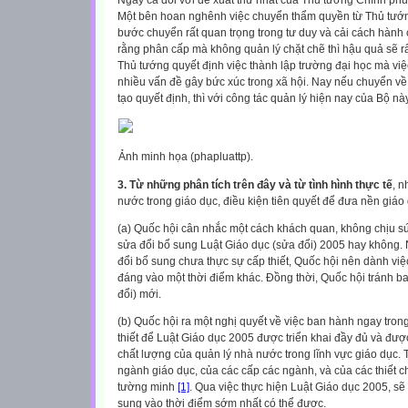
Ngay cả đối với đề xuất thứ nhất của Thủ tướng Chính phủ
Một bên hoan nghênh việc chuyển thẩm quyền từ Thủ tướng
bước chuyển rất quan trọng trong tư duy và cải cách hành c
rằng phân cấp mà không quản lý chặt chẽ thì hậu quả sẽ rấ
Thủ tướng quyết định việc thành lập trường đại học mà việc 
nhiều vấn đề gây bức xúc trong xã hội. Nay nếu chuyển v
tạo quyết định, thì với công tác quản lý hiện nay của Bộ này
Ảnh minh họa (phapluattp).
3. Từ những phân tích trên đây và từ tình hình thực tế
, 
nước trong giáo dục, điều kiện tiên quyết để đưa nền giáo 
(a) Quốc hội cân nhắc một cách khách quan, không chịu sức
sửa đổi bổ sung Luật Giáo dục (sửa đổi) 2005 hay không.
đổi bổ sung chưa thực sự cấp thiết, Quốc hội nên dành việ
đáng vào một thời điểm khác. Đồng thời, Quốc hội tránh ba
đổi) mới.
(b) Quốc hội ra một nghị quyết về việc ban hành ngay tr
thiết để Luật Giáo dục 2005 được triển khai đầy đủ và đượ
chất lượng của quản l‎ý nhà nước trong lĩnh vực giáo dục. 
ngành giáo dục, của các cấp các ngành, và của các thiết
tường minh
[1]
. Qua việc thực hiện Luật Giáo dục 2005, s
sung vào thời điểm sớm nhất có thể được.