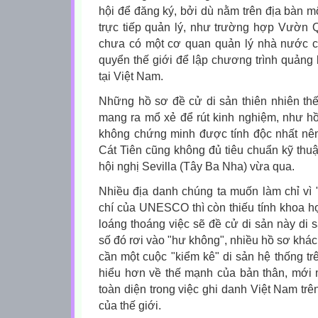
hội để đăng ký, bởi dù nằm trên địa bàn m
trực tiếp quản lý, như trường hợp Vườn 
chưa có một cơ quan quản lý nhà nước c
quyển thế giới để lập chương trình quảng
tại Việt Nam.
Những hồ sơ đề cử di sản thiên nhiên thế
mang ra mổ xẻ để rút kinh nghiệm, như h
không chứng minh được tính độc nhất nên
Cát Tiên cũng không đủ tiêu chuẩn kỹ thuật
hội nghị Sevilla (Tây Ba Nha) vừa qua.
Nhiều địa danh chúng ta muốn làm chỉ vì "
chí của UNESCO thì còn thiếu tính khoa h
loáng thoáng việc sẽ đề cử di sản này di 
số đó rơi vào "hư không", nhiều hồ sơ khác 
cần một cuộc "kiểm kê" di sản hệ thống tr
hiểu hơn về thế mạnh của bản thân, mới 
toàn diện trong việc ghi danh Việt Nam t
của thế giới.