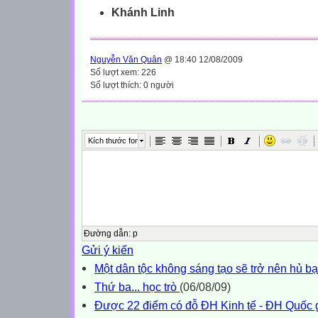
Khánh Linh
Nguyễn Văn Quân
@ 18:40 12/08/2009
Số lượt xem: 226
Số lượt thích: 0 người
Kích thước font
Đường dẫn
:
p
Gửi ý kiến
Một dân tộc không sáng tạo sẽ trở nên hủ bạ
Thứ ba... học trò
(06/08/09)
Được 22 điểm có đỗ ĐH Kinh tế - ĐH Quốc