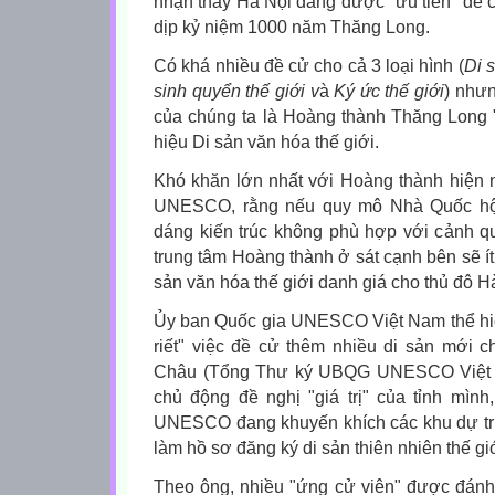
nhận thấy Hà Nội đang được "ưu tiên" để 
dịp kỷ niệm 1000 năm Thăng Long.
Có khá nhiều đề cử cho cả 3 loại hình (
Di 
sinh quyển thế giới v
à
Ký ức thế giới
) nhưn
của chúng ta là Hoàng thành Thăng Long 
hiệu Di sản văn hóa thế giới.
Khó khăn lớn nhất với Hoàng thành hiện 
UNESCO, rằng nếu quy mô Nhà Quốc hội
dáng kiến trúc không phù hợp với cảnh qu
trung tâm Hoàng thành ở sát cạnh bên sẽ í
sản văn hóa thế giới danh giá cho thủ đô H
Ủy ban Quốc gia UNESCO Việt Nam thể hiệ
riết" việc đề cử thêm nhiều di sản mới
Châu (Tổng Thư ký UBQG UNESCO Việt N
chủ động đề nghị "giá trị" của tỉnh mình,
UNESCO đang khuyến khích các khu dự trữ
làm hồ sơ đăng ký di sản thiên nhiên thế giớ
Theo ông, nhiều "ứng cử viên" được đánh