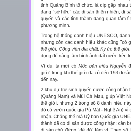
tỉnh Quảng Bình tổ chức, là dịp gặp nhau 
đang "sở hữu" các di sản thiên nhiên, di s
quyển và các tỉnh thành đang quan tâm tì
phương mình.
Trong hệ thống danh hiệu UNESCO, danh gi
nhưng còn các danh hiệu khác cũng "có 
thế giới, Công viên địa chất, Ký ức thế giới
dụng để nâng tầm hình ảnh đất nước trên t
Ví dụ, ta mới có
Mộc bản triều Nguyễn
đ
giới" trong khi thế giới đã có đến 193 di
đến nay.
2 khu dự trữ sinh quyển được công nhận 
(Quảng Nam) và Mũi Cà Mau, giúp Việt Na
thế giới, nhưng 2 trong số 8 danh hiệu nà
đó có vườn quốc gia Pù Mát - Nghệ An) vì
nhận. Chẳng thế mà Uỷ ban Quốc gia UNES
thành đã có di sản được công nhận: cần b
di sản chứ đừng "để đó" làm vì. Theo số