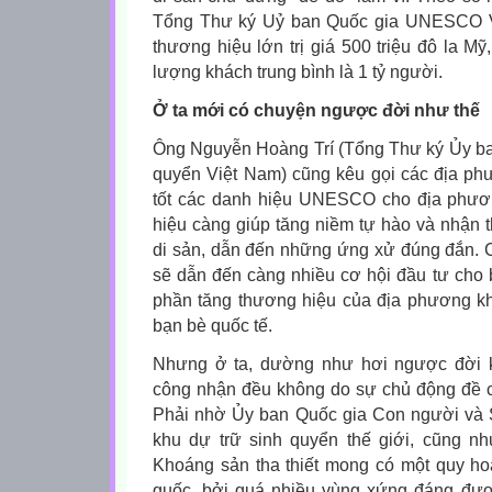
Tổng Thư ký Uỷ ban Quốc gia UNESCO V
thương hiệu lớn trị giá 500 triệu đô la Mỹ,
lượng khách trung bình là 1 tỷ người.
Ở ta mới có chuyện ngược đời như thế
Ông Nguyễn Hoàng Trí (Tổng Thư ký Ủy ba
quyển Việt Nam) cũng kêu gọi các địa ph
tốt các danh hiệu UNESCO cho địa phươ
hiệu càng giúp tăng niềm tự hào và nhận t
di sản, dẫn đến những ứng xử đúng đắn. 
sẽ dẫn đến càng nhiều cơ hội đầu tư cho b
phần tăng thương hiệu của địa phương kh
bạn bè quốc tế.
Nhưng ở ta, dường như hơi ngược đời k
công nhận đều không do sự chủ động đề ca
Phải nhờ Ủy ban Quốc gia Con người và 
khu dự trữ sinh quyển thế giới, cũng n
Khoáng sản tha thiết mong có một quy hoạ
quốc, bởi quá nhiều vùng xứng đáng đư