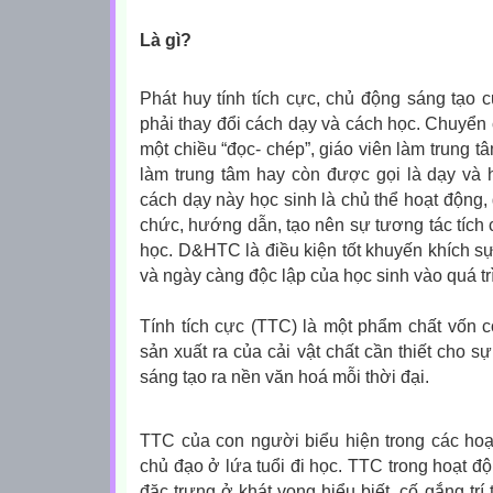
Là gì?
Phát huy tính tích cực, chủ động sáng tạo c
phải thay đổi cách dạy và cách học. Chuyển 
một chiều “đọc- chép”, giáo viên làm trung t
làm trung tâm hay còn được gọi là dạy và 
cách dạy này học sinh là chủ thể hoạt động, g
chức, hướng dẫn, tạo nên sự tương tác tích
học. D&HTC là điều kiện tốt khuyến khích sự
và ngày càng độc lập của học sinh vào quá tr
Tính tích cực (TTC) là một phẩm chất vốn 
sản xuất ra của cải vật chất cần thiết cho sự 
sáng tạo ra nền văn hoá mỗi thời đại.
TTC của con người biểu hiện trong các hoạ
chủ đạo ở lứa tuổi đi học. TTC trong hoạt đ
đặc trưng ở khát vọng hiểu biết, cố gắng trí