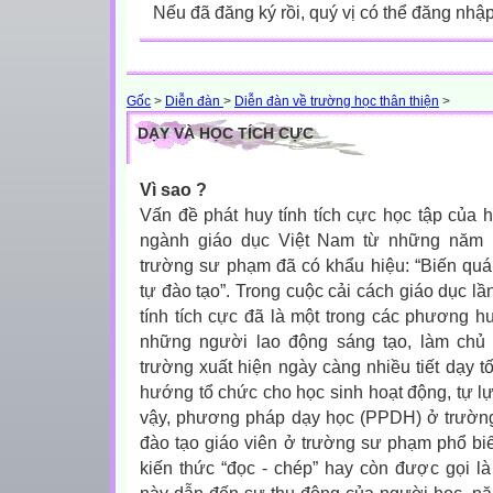
Nếu đã đăng ký rồi, quý vị có thể đăng nhậ
Gốc
>
Diễn đàn
>
Diễn đàn về trường học thân thiện
>
DẠY VÀ HỌC TÍCH CỰC
Vì sao ?
Vấn đề phát huy tính tích cực học tập của h
ngành giáo dục Việt Nam từ những năm 1
trường sư phạm đã có khẩu hiệu: “Biến quá t
tự đào tạo”. Trong cuộc cải cách giáo dục lầ
tính tích cực đã là một trong các phương 
những người lao động sáng tạo, làm chủ 
trường xuất hiện ngày càng nhiều tiết dạy tố
hướng tổ chức cho học sinh hoạt động, tự lực
vậy, phương pháp dạy học (PPDH) ở trườn
đào tạo giáo viên ở trường sư phạm phổ bi
kiến thức “đọc - chép” hay còn được gọi l