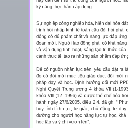
này dẫn đến sự thụ động của người học, nặng
kỹ năng thực hành áp dụng…
Sự nghiệp công nghiệp hóa, hiện đại hóa đất
trình hội nhập kinh tế toàn cầu đòi hỏi phải
động có đủ phẩm chất và năng lực đáp ứng y
đoạn mới. Người lao động phải có khả năng 
và vận dụng linh hoạt, sáng tạo tri thức của
cảnh thực tế, tạo ra những sản phẩm đáp ứng
Để có nguồn nhân lực trên, yêu cầu đặt ra là
đó có đổi mới mục tiêu giáo dục, đổi mới 
pháp dạy và học. Định hướng đổi mới PP
Nghị Quyết Trung ương 4 khóa VII (1-199
khóa VIII (12- 1996) và được thể chế hóa tr
hành ngày 27/6/2005, điều 2.4, đã ghi “ Ph
huy tính tích cực, tự giác, chủ động, tư du
dưỡng cho người học năng lực tự học, khả 
học tập và ý chí vươn lên”.