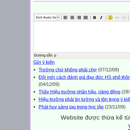
Kích thước font
Đường dẫn
:
p
Gửi ý kiến
Trường chứ không phải chợ
(07/12/09)
Đổi mới cách đánh giá đạo đức HS phổ thông
(04/12/09)
Thầy Hiệu trưởng nhân hậu, năng động
(28/
Hiệu trưởng phải tin tưởng và tôn trọng ý ki
Phát huy sáng tạo trong học tập
(23/11/09)
Website được thừa kế t