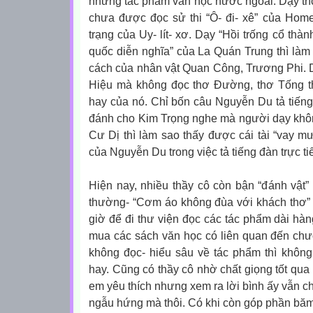
những tác phẩm văn học nước ngoài. Dạy trích
chưa được đọc sử thi “Ô- đi- xê” của Home
trạng của Uy- lít- xơ. Dạy “Hồi trống cổ thà
quốc diễn nghĩa” của La Quán Trung thì làm
cách của nhân vật Quan Công, Trương Phi. 
Hiệu mà không đọc thơ Đường, thơ Tống t
hay của nó. Chỉ bốn câu Nguyễn Du tả tiến
đánh cho Kim Trọng nghe mà người dạy khôn
Cư Dị thì làm sao thấy được cái tài “vay mư
của Nguyễn Du trong việc tả tiếng đàn trực tiế
Hiện nay, nhiều thầy cô còn bận “đánh vật
thường- “Cơm áo không đùa với khách thơ” (
giờ để đi thư viện đọc các tác phẩm dài hàn
mua các sách văn học có liên quan đến chư
không đọc- hiểu sâu về tác phẩm thì không
hay. Cũng có thầy cô nhờ chất giọng tốt qua
em yêu thích nhưng xem ra lời bình ấy vẫn chỉ 
ngẫu hứng mà thôi. Có khi còn góp phần băm 