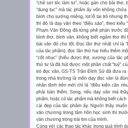
“chẻ sợi tóc làm tư”, hoặc gán cho bài thơ, 
“dung tục” mà tác phẩm ấy vốn không chứa 
bình cho sướng miệng, lọt lỗ tai trò nhưng t
thì đó là dạy văn theo “điệu sáo”, theo kiể
Phạm Văn Đồng đã từng phê phán trước đâ
bình thơ, bình văn, không biết ngâm thơ thì
bài văn đó cho tốt. Đọc lần thứ nhất chỉ là 
của tác phẩm), đọc lần thứ hai hiểu thêm mộ
“cốt nhục” (hiểu được thịt, xương của tác p
thứ tư là đã hút được một phần chất “tuỷ” c
trò đọc văn, GS-TS Trần Đình Sử đã đưa ra 
trong nhà trường là môn dạy đọc văn là đúng
nhận định trên mới chỉ là “điều kiện cần nh
phải bàn thêm. Song, nếu dạy văn mà thầ
phẩm, hoặc có tác phẩm mà không biết cách đ
cái đẹp của tác phẩm ấy. Người thầy muốn 
văn chương trong tâm hồn học sinh thì trướ
văn chương trong trái tim của mình.
Cùng với các thao tác khác trong quá trình d