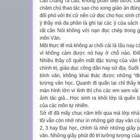
câu chẳng ra câu, không phân biệt được các 
chăm chú thao tác sao cho xong giáo án đúng
đối phó với thi cử nên cứ đọc cho học sinh 
ý thầy mà đa phần là ghi lại các ý của sách 
rất cần Nói không với nạn đọc chép trong gi
môn Văn.
Một thực tế mà không ai chối cải là lâu nay 
vì không cảm được nó hay ở chỗ nào. Điề
Nhiều thầy cô quên mất đặc trưng của văn
chính trị, giáo dục công dân hay sử địa. Suốt
bình văn, không khai thác được những “đ
tượng văn học. Quanh đi quẩn lại chỉ thầy tr
màn hình lớn vi tính thì cho các em xem vài
ảnh tác giả…Học sinh ra khỏi lớp là quên tấ
của các môn tự nhiên.
Sở dĩ đã mấy chục năm trôi qua mà lớp nhà
tôi vẫn còn nhớ như in những giờ dạy văn củ
2, 3 hay Đại học, chính là nhờ những giây 
văn. Những giây phút đó trí tưởng tượng của