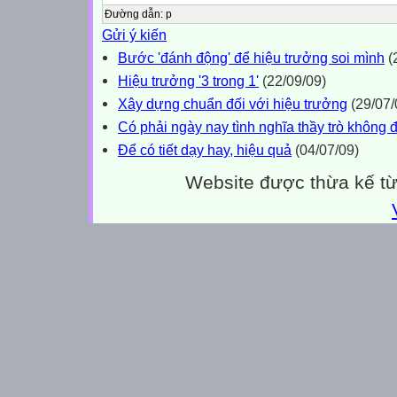
Đường dẫn
:
p
Gửi ý kiến
Bước 'đánh động' để hiệu trưởng soi mình
(
Hiệu trưởng '3 trong 1'
(22/09/09)
Xây dựng chuẩn đối với hiệu trưởng
(29/07/
Có phải ngày nay tình nghĩa thầy trò không
Để có tiết dạy hay, hiệu quả
(04/07/09)
Website được thừa kế t