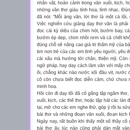
nhân vật, hoàn cảnh trong văn xuôi, kịch, 
những vần thơ giàu tính hoạ, tính nhạc. Đ
đã nói: “Mỗi áng văn, lời thơ là một cá lội
Việc nghiên cứu giảng dạy thơ văn là phải
đọc cái kỳ diệu của chim hót, bướm bay, cá
bướm ép dẹp, chim nhồi rơm và cá chết khô”.
đúng chỗ sẽ nâng cao giá trị thẩm mỹ của bài
tim non trẻ của các em tình yêu người, yêu đ
cái xấu mà hướng tới chân, thiện mỹ. Cò
ngữ pháp, hay dạy cách làm văn với mấy chục 
ôi, chẳng khác nào nước xối đầu vịt, nước đ
cô còn chưa biết đọc diễn cảm, chứ chưa 
minh hoạ.
Hồi còn đi dạy tôi đã cố gắng tập ngâm thơ,
xuôi, kịch, các thể thơ, hoặc tập hát các làn 
lại, mở cho các em nghe thử, góp ý rồi tu sửa
bài thơ và những đoạn văn xuôi, đoạn kịch h
Ngày nay, rất buồn khi thấy một số thầy cô
bài thơ ấy, lúc nào cũng phải dán mắt vào