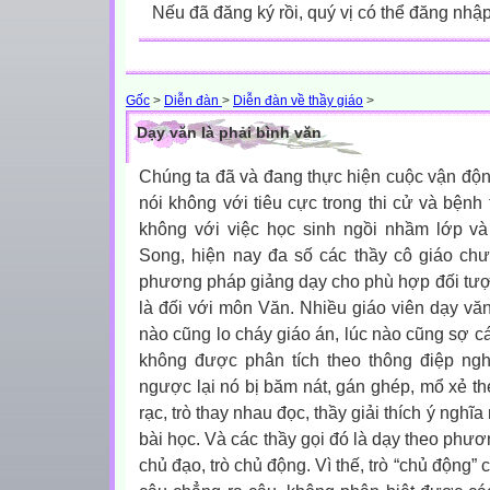
Nếu đã đăng ký rồi, quý vị có thể đăng nhậ
Gốc
>
Diễn đàn
>
Diễn đàn về thầy giáo
>
Dạy văn là phải bình văn
Chúng ta đã và đang thực hiện cuộc vận động
nói không với tiêu cực trong thi cử và bệnh 
không với việc học sinh ngồi nhầm lớp v
Song, hiện nay đa số các thầy cô giáo chư
phương pháp giảng dạy cho phù hợp đối tượ
là đối với môn Văn. Nhiều giáo viên dạy vă
nào cũng lo cháy giáo án, lúc nào cũng sợ c
không được phân tích theo thông điệp ng
ngược lại nó bị băm nát, gán ghép, mổ xẻ th
rạc, trò thay nhau đọc, thầy giải thích ý nghĩa 
bài học. Và các thầy gọi đó là dạy theo phươ
chủ đạo, trò chủ động. Vì thế, trò “chủ động”