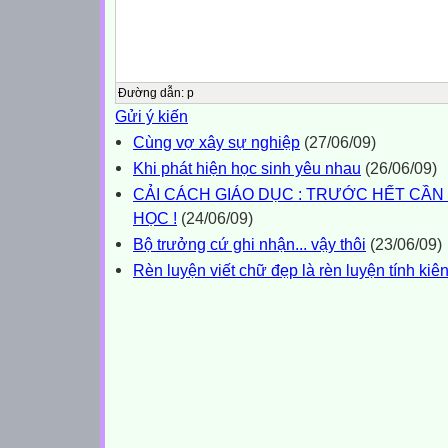
Đường dẫn
:
p
Gửi ý kiến
Cùng vợ xây sự nghiệp
(27/06/09)
Khi phát hiện học sinh yêu nhau
(26/06/09)
CẢI CÁCH GIÁO DỤC : TRƯỚC HẾT CẦN
HỌC !
(24/06/09)
Bộ trưởng cứ ghi nhận... vậy thôi
(23/06/09)
Rèn luyện viết chữ đẹp là rèn luyện tính kiê