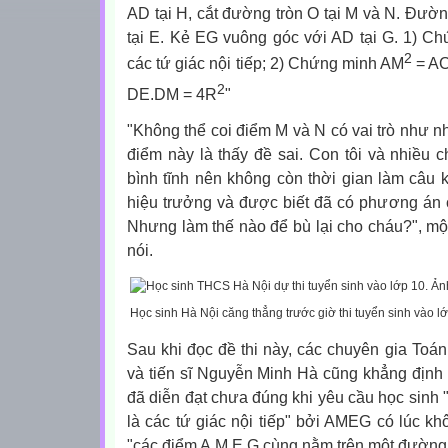
AD tại H, cắt đường tròn O tại M và N. Đườn
tại E. Kẻ EG vuông góc với AD tại G. 1)
2
các tứ giác nội tiếp; 2) Chứng minh AM
= AC
2
DE.DM = 4R
"
"Không thể coi điểm M và N có vai trò như nha
điểm này là thấy đề sai. Con tôi và nhiều c
bình tĩnh nên không còn thời gian làm câu 
hiệu trưởng và được biết đã có phương án ch
Nhưng làm thế nào để bù lại cho cháu?", mộ
nói.
Học sinh Hà Nội căng thẳng trước giờ thi tuyển sinh vào l
Sau khi đọc đề thi này, các chuyên gia Toán
và tiến sĩ Nguyễn Minh Hà cũng khẳng định
đã diễn đạt chưa đúng khi yêu cầu học si
là các tứ giác nội tiếp" bởi AMEG có lúc kh
"các điểm A,M,E,G cùng nằm trên một đường t