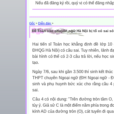
Nếu đã đăng ký rồi, quý vị có thể đăng nhậ
Gốc
>
Diễn đàn
>
Đề Toán vào chuyên ngữ Hà Nội bị tố có sai só
Hai tiến sĩ Toán học khẳng định đề lớp 1
ĐHQG Hà Nội) có câu sai. Tuy nhiên, lãnh đạ
bài hình có thể có 2-3 câu trả lời, nếu học 
tạo.
Ngày 7/6, sau khi gần 3.500 thí sinh kết thú
THPT chuyên Ngoại ngữ (ĐH Ngoại ngữ - ĐH 
sinh và phụ huynh bức xúc cho rằng câu 4 
sai.
Câu 4 có nội dung: "Trên đường tròn tâm O, 
tùy ý. Giả sử C là một điểm nằm phía trong 
kính AD của đường tròn (O), cát tuyến đi qu