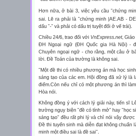
Hơn nữa, ở bài 3, việc yêu cầu "chứng m
sai. Lẽ ra phải là "chứng minh |AE.AB - D
dấu "-" và phải có dấu trị tuyệt đối ở vế trái).
Chiều 24/6, trao đổi với
VnExpress.net
, Giá
ĐH Ngoại ngữ (ĐH Quốc gia Hà Nội) - đ
Chuyên ngoại ngữ - cho rằng, một câu ở bài
lời. Đề Toán của trường là không sai.
"Một đề thi có nhiều phương án mà học sinh
sáng tạo của các em. Hội đồng đã xử lý là
điểm.Còn nếu chỉ có một phương án thì làm t
Hòa nói.
Không đồng ý với cách lý giải này, tiến sĩ 
trường ngụy biện "đề có tính mở" hay "học s
sáng tạo" đều rất phi lý và chỉ nói vậy đượ
Đề thi tuyển sinh mà diễn đạt không chuẩn là
minh một điều sai là đề sai".