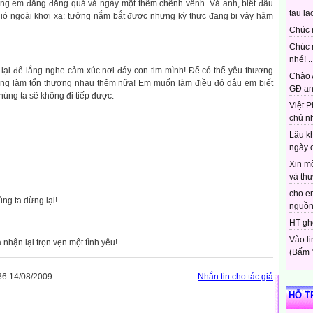
rong em đằng đẵng quá và ngày một thêm chênh vênh. Và anh, biết đâu
tau lao
 gió ngoài khơi xa: tưởng nắm bắt được nhưng kỳ thực đang bị vây hãm
Chúc 
Chúc 
nhé! ..
ại để lắng nghe cảm xúc nơi đáy con tim mình! Để có thể yêu thương
Chào 
ng làm tổn thương nhau thêm nữa! Em muốn làm điều đó dẫu em biết
GĐ an
chúng ta sẽ không đi tiếp được.
Việt P
chủ nh
Lâu k
ngày c
Xin m
và thư.
cho em
ng ta dừng lại!
nguồn 
HT ghé
Vào l
 nhận lại trọn vẹn một tình yêu!
(Bấm "t
6 14/08/2009
Nhắn tin cho tác giả
HỖ T