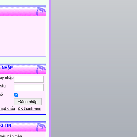
 NHẬP
ruy nhập
hẩu
hớ
mật khẩu
ĐK thành viên
G TIN
thiệu bản thân