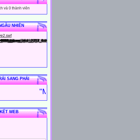
h và 0 thành viên
NGẪU NHIÊN
RÁI SANG PHẢI
"
 KẾT WEB