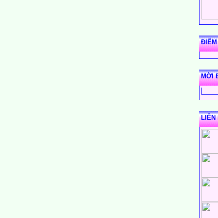
ĐIỂM
MỜI 
LIÊN