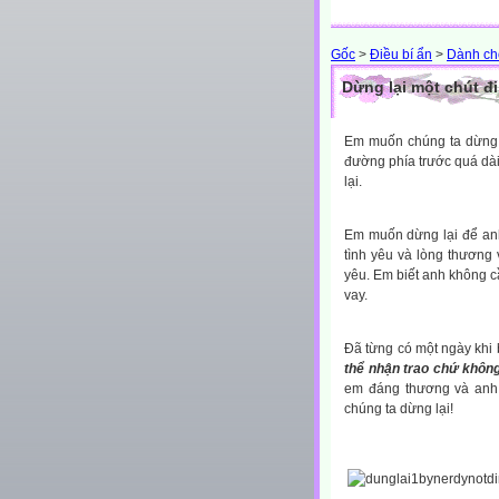
Gốc
>
Điều bí ẩn
>
Dành ch
Dừng lại một chút đi
Em muốn chúng ta dừng lạ
đường phía trước quá dà
lại.
Em muốn dừng lại để anh 
tình yêu và lòng thương 
yêu. Em biết anh không 
vay.
Đã từng có một ngày khi 
thể nhận trao chứ khôn
em đáng thương và anh 
chúng ta dừng lại!