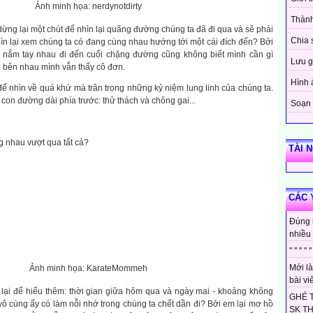
Ảnh minh họa: nerdynotdirty
Thành
ng lại một chút để nhìn lại quãng đường chúng ta đã đi qua và sẽ phải
Chia 
ìn lại xem chúng ta có đang cùng nhau hướng tới một cái đích đến? Bởi
 nắm tay nhau đi đến cuối chặng đường cũng không biết mình cần gì
Lưu g
 bên nhau mình vẫn thấy cô đơn.
Hình 
 nhìn về quá khứ mà trân trọng những kỷ niệm lung linh của chúng ta.
con đường dài phía trước: thử thách và chông gai...
Soạn 
 nhau vượt qua tất cả?
TÀI 
CÁC 
Đúng 
nhiều 
" " " " "
Mới là
Ảnh minh họa: KarateMommeh
bài viế
ại để hiểu thêm: thời gian giữa hôm qua và ngày mai - khoảng không
GHÉ 
 vô cùng ấy có làm nỗi nhớ trong chúng ta chết dần đi? Bởi em lại mơ hồ
SK T