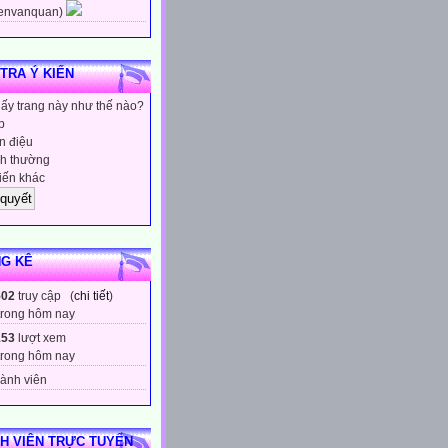
envanquan)
 TRA Ý KIẾN
hấy trang này như thế nào?
p
 điệu
h thường
iến khác
G KÊ
502
truy cập (
chi tiết
)
trong hôm nay
153
lượt xem
trong hôm nay
ành viên
H VIÊN TRỰC TUYẾN