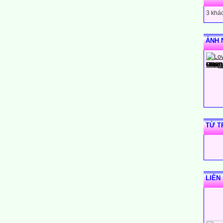
3 khác
ẢNH 
TỪ T
"Mỗi ngày đến trường là một ngày vui
LIÊN