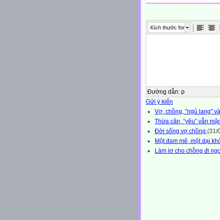
Kích thước font
Đường dẫn
:
p
Gửi ý kiến
Vợ, chồng, "ngủ lang" và.
Thừa cân, “yêu” vẫn mặ
Đời sống vợ chồng
(31/
Một đam mê, một dại kh
Làm lơ cho chồng đi ngo