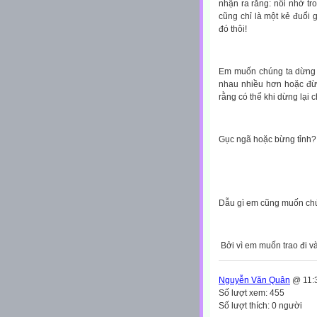
nhận ra rằng: nỗi nhớ t
cũng chỉ là một kẻ đuổi
đó thôi!
Em muốn chúng ta dừng l
nhau nhiều hơn hoặc đừ
rằng có thể khi dừng lại 
Gục ngã hoặc bừng tỉnh?
Dẫu gì em cũng muốn chú
Bởi vì em muốn trao đi và
Nguyễn Văn Quân
@ 11:3
Số lượt xem: 455
Số lượt thích: 0 người