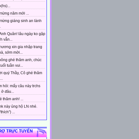
(hs)...
mừng năm mới ...
mừng giáng sinh an lành
.
Anh Quân! lâu ngày ko gặp
h vẫn...
hương xin gia nhập trang
à, sớm mời...
hông ghé thăm anh, chúc
uối tuần vui...
ời quý Thầy, Cô ghé thăm
..
 hỏi: mấy câu này trchs
ở đâu...
 thăm anh! ...
ink này ủng hộ LN nhé.
hích") ...
RỢ TRỰC TUYẾN