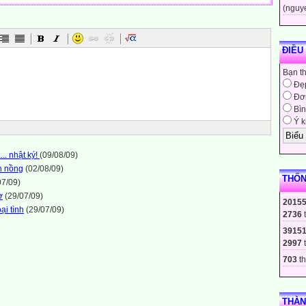
(nguy
ĐIỀU
Bạn t
Đẹ
Đơn
Bìn
Ý k
.. nhật ký!
(09/08/09)
n nồng
(02/08/09)
THỐN
07/09)
ờ
(29/07/09)
2015
ại tình
(29/07/09)
2736
3915
2997
703
th
THÀN