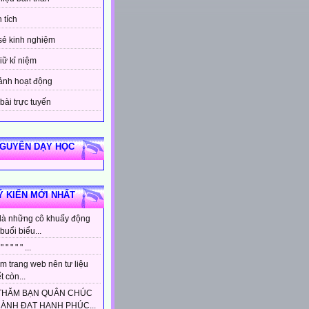
 tích
sẻ kinh nghiệm
iữ kỉ niệm
ảnh hoạt động
bài trực tuyến
NGUYÊN DẠY HỌC
Ý KIẾN MỚI NHẤT
là những cô khuấy động
buổi biểu...
 " " " " " ...
m trang web nên tư liệu
t còn...
THĂM BẠN QUÂN CHÚC
HÀNH ĐẠT HẠNH PHÚC...