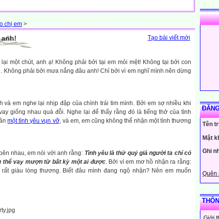
o chị em
>
 anh!
Tạo bài viết mới
i một chút, anh ạ! Không phải bởi tại em mỏi mệt! Không tại bởi con
i. Không phải bởi mưa nắng đâu anh! Chỉ bởi vì em nghĩ mình nên dừng
và em nghe lại nhịp đập của chính trái tim mình. Bởi em sợ nhiều khi
ĐĂNG
vay giống nhau quá đỗi. Nghe lại để thấy rằng đó là tiếng thở của tình
cần
một tình yêu vụn vỡ
, và em, em cũng không thể nhận một tình thương
Tên t
Mật k
Ghi n
bên nhau, em nói với anh rằng:
Tình yêu là thứ quý giá người ta chỉ có
g thể vay mượn từ bất kỳ một ai được
. Bởi vì em mơ hồ nhận ra rằng:
rất giàu lòng thương. Biết đâu mình đang ngộ nhận? Nên em muốn
Quên 
THÔN
Giới 