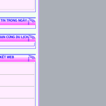
 TIN TRONG NGÀY:
BẠN CÙNG DU LỊCH
 KẾT WEB