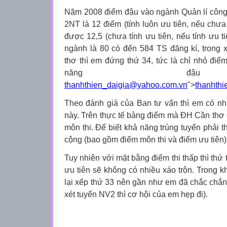
Năm 2008 điểm đậu vào ngành Quản lí công 
2NT là 12 điểm (tính luôn ưu tiên, nếu chưa 
được 12,5 (chưa tính ưu tiên, nếu tính ưu ti
ngành là 80 có đến 584 TS đăng kí, tron
thơ thì em đứng thứ 34, tức là chỉ nhỏ đi
năng đậu 
thanhthien_daigia@yahoo.com.vn
">
thanhth
Theo đánh giá của Ban tư vấn thì em có nh
này. Trên thực tế bảng điểm mà ĐH Cần thơ đ
môn thi. Để biết khả năng trúng tuyển phải t
cộng (bao gồm điểm môn thi và điểm ưu tiên) 
Tuy nhiên với mặt bằng điểm thi thấp thì thứ
ưu tiên sẽ không có nhiều xáo trộn. Trong k
lại xếp thứ 33 nên gần như em đã chắc chắn 
xét tuyển NV2 thì cơ hội của em hẹp đi).