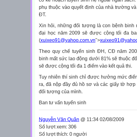
phụ thuộc vào quyết định của nhà trường v
ĐT.
Xin hỏi, những đối tượng là con bệnh binh
đại học năm 2009 sẽ được cộng tối đa ba
(
xuixeo91@yahoo.com.vn
">
xuixeo91@yahoo
Theo quy chế tuyển sinh ĐH, CĐ năm 2009
binh mất sức lao động dưới 81% sẽ thuộc đố
sẽ được cộng tối đa 1 điểm vào kết quả thi.
Tuy nhiên thí sinh chỉ được hưởng mức điểm 
ra, đã nộp đầy đủ hồ sơ và các giấy tờ hợp
đối tượng của mình.
Ban tư vấn tuyển sinh
Nguyễn Văn Quân
@ 11:34 02/08/2009
Số lượt xem: 306
Số lượt thích: 0 người