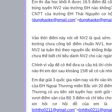
Em thi đại học khối A được 16.5 điểm đã c
trúng tuyển NV2 vào trường ĐH nào khôn
CNTT của trường ĐH Thái Nguyên cơ hộ
(
dungbaoke@gmail.com
">
dungbaoke@gmai
Vào thời điểm này nói về NV2 là quá sớm. 
trường chưa công bố điểm chuẩn NV1, tron
NV2 lại tuân thủ theo nguyên tắc không th
chưa thể biết chỉ tiêu dành NV2 cho các ngàn
Chính vì vậy để có thể đưa ra câu trả lời ch
nào thì em đợi sau khoảng 15/8 sẽ có cái nhì
Em đạt giải 3 quốc gia năm nay và thi vào kh
của ĐH Ngoại Thương miền Bắc với 20 điểm
Thương có ưu tiên xét tuyển học sinh giỏi
vượt điểm sàn của Bộ 3 điểm và chỉ tiêu cho
xin hỏi cơ hội đỗ của em là b
linhtho0211@gmail.com
">
linhtho0211@gmai