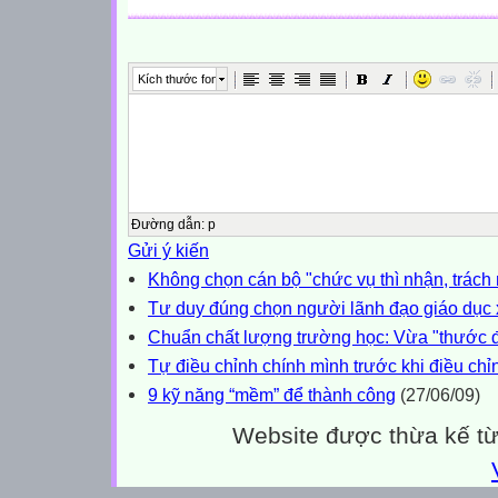
Kích thước font
Đường dẫn
:
p
Gửi ý kiến
Không chọn cán bộ "chức vụ thì nhận, trách
Tư duy đúng chọn người lãnh đạo giáo dụ
Chuẩn chất lượng trường học: Vừa "thước đo
Tự điều chỉnh chính mình trước khi điều ch
9 kỹ năng “mềm” để thành công
(27/06/09)
Website được thừa kế t