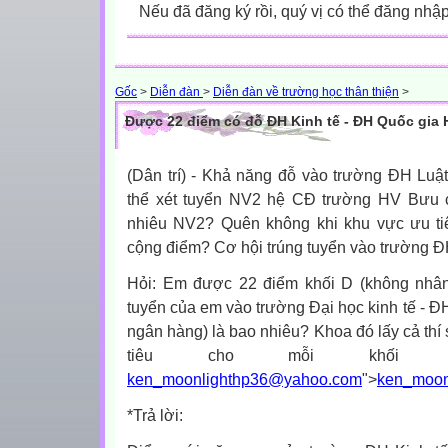
Nếu đã đăng ký rồi, quý vị có thể đăng nhậ
Gốc
>
Diễn đàn
>
Diễn đàn về trường học thân thiện
>
Được 22 điểm có đỗ ĐH Kinh tế - ĐH Quốc gia
(Dân trí) - Khả năng đỗ vào trường ĐH Luậ
thể xét tuyển NV2 hệ CĐ trường HV Bưu 
nhiêu NV2? Quên không khi khu vực ưu tiên
cộng điểm? Cơ hội trúng tuyển vào trường Đ
Hỏi:
Em được 22 điểm khối D (không nhân 
tuyển của em vào trường Đại học kinh tế - Đ
ngân hàng) là bao nhiêu? Khoa đó lấy cả thí si
tiêu cho mỗi khối l
ken_moonlighthp36@yahoo.com
">
ken_moon
*Trả lời: