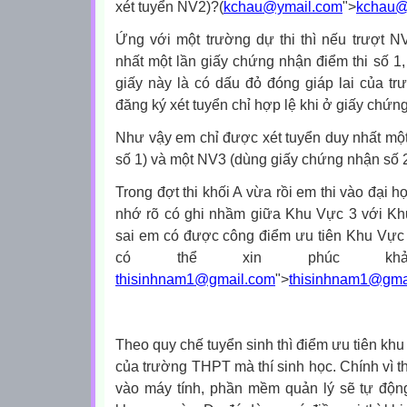
xét tuyển NV2)?(
kchau@ymail.com
">
kchau@
Ứng với một trường dự thi thì nếu trượt N
nhất một lần giấy chứng nhận điểm thi số 1,
giấy này là có dấu đỏ đóng giáp lai của trư
đăng ký xét tuyển chỉ hợp lệ khi ở giấy chứn
Như vậy em chỉ được xét tuyển duy nhất mộ
số 1) và một NV3 (dùng giấy chứng nhận số 
Trong đợt thi khối A vừa rồi em thi vào đại
nhớ rõ có ghi nhầm giữa Khu Vực 3 với K
sai em có được công điểm ưu tiên Khu Vự
có thể xin phúc khả
thisinhnam1@gmail.com
">
thisinhnam1@gma
Theo quy chế tuyển sinh thì điểm ưu tiên khu
của trường THPT mà thí sinh học. Chính vì th
vào máy tính, phần mềm quản lý sẽ tự độn