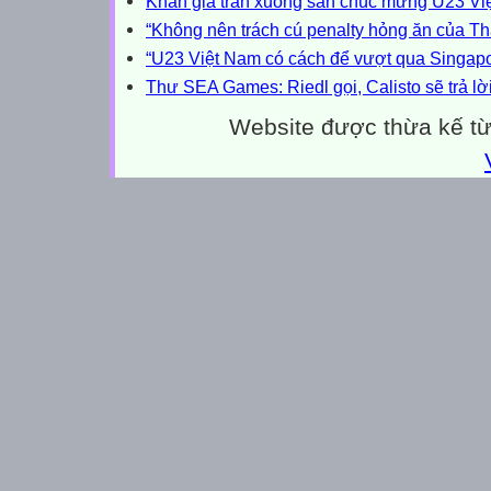
Khán giả tràn xuống sân chúc mừng U23 Vi
“Không nên trách cú penalty hỏng ăn của T
“U23 Việt Nam có cách để vượt qua Singapo
Thư SEA Games: Riedl gọi, Calisto sẽ trả lờ
Website được thừa kế t