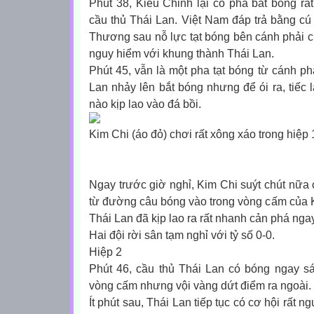
Phút 38, Kiều Chinh lại có pha bắt bóng rấ
cầu thủ Thái Lan. Việt Nam đáp trả bằng cú
Thương sau nỗ lực tạt bóng bên cánh phải 
nguy hiểm với khung thành Thái Lan.
Phút 45, vẫn là một pha tạt bóng từ cánh ph
Lan nhảy lên bắt bóng nhưng để ói ra, tiếc 
nào kịp lao vào đá bồi.
Kim Chi (áo đỏ) chơi rất xông xáo trong hiệ
Ngay trước giờ nghỉ, Kim Chi suýt chút nữa 
từ đường câu bóng vào trong vòng cấm của 
Thái Lan đã kịp lao ra rất nhanh cản phá nga
Hai đội rời sân tạm nghỉ với tỷ số 0-0.
Hiệp 2
Phút 46, cầu thủ Thái Lan có bóng ngay s
vòng cấm nhưng vội vàng dứt điểm ra ngoài.
Ít phút sau, Thái Lan tiếp tục có cơ hội rất n