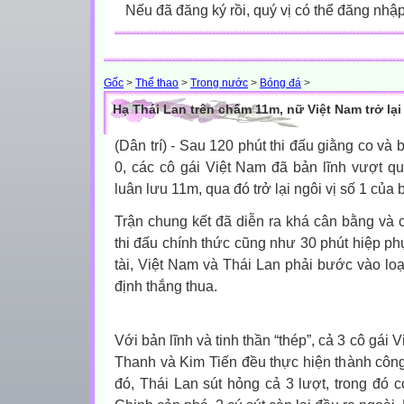
Nếu đã đăng ký rồi, quý vị có thể đăng nhậ
Gốc
>
Thể thao
>
Trong nước
>
Bóng đá
>
Hạ Thái Lan trên chấm 11m, nữ Việt Nam trở lại
(Dân trí) - Sau 120 phút thi đấu giằng co và b
0, các cô gái Việt Nam đã bản lĩnh vượt qua
luân lưu 11m, qua đó trở lại ngôi vị số 1 củ
Trận chung kết đã diễn ra khá cân bằng và c
thi đấu chính thức cũng như 30 phút hiệp ph
tài, Việt
Nam
và Thái Lan phải bước vào loạ
định thắng thua.
Với bản lĩnh và tinh thần “thép”, cả 3 cô gái
Thanh và Kim Tiến đều thực hiện thành công 
đó, Thái Lan sút hỏng cả 3 lượt, trong đó c