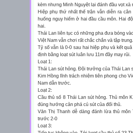
kèm nhưng Minh Nguyệt lại đánh đầu vọt xà 
Hiệp phụ thứ nhất thế trận vẫn diễn ra cân
huống nguy hiểm ở hai đầu cầu môn. Hai đội 
hai.
Thái Lan liên tục có những pha đưa bóng vào
Việt Nam vẫn chơi rất chắc chắn và tập trung
Tỷ số vẫn là 0-0 sau hai hiệp phụ và kết qu
định bằng loạt sút luân lưu 11m đầy may rủi.
Loạt 1:
Thái Lan sút hỏng. Đội trưởng của Thái Lan 
Kim Hồng lĩnh trách nhiệm tiên phong cho V
Nam dẫn trước
.
Loạt 2:
Cầu thủ số 8 Thái Lan sút hỏng. Thủ môn K
đúng hướng cản phá cú sút của đối thủ.
Văn Thị Thanh dễ dàng đánh lừa thủ môn 
trước 2-0
Loạt 3:
Tiếp tục không vào. Tới lượt cầu thủ số 23 Th