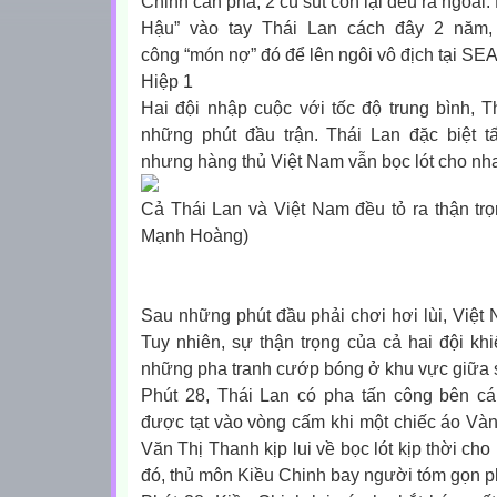
Chinh cản phá, 2 cú sút còn lại đều ra ngoài.
Hậu” vào tay Thái Lan cách đây 2 năm, 
công “món nợ” đó để lên ngôi vô địch tại SE
Hiệp 1
Hai đội nhập cuộc với tốc độ trung bình, T
những phút đầu trận. Thái Lan đặc biệt 
nhưng hàng thủ Việt Nam vẫn bọc lót cho nhau
Cả Thái Lan và Việt Nam đều tỏ ra thận trọn
Mạnh Hoàng)
Sau những phút đầu phải chơi hơi lùi, Việt 
Tuy nhiên, sự thận trọng của cả hai đội khiế
những pha tranh cướp bóng ở khu vực giữa 
Phút 28, Thái Lan có pha tấn công bên cá
được tạt vào vòng cấm khi một chiếc áo Và
Văn Thị Thanh kịp lui về bọc lót kịp thời ch
đó, thủ môn Kiều Chinh bay người tóm gọn p