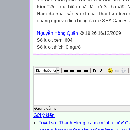
Kim Tiến thực hiện quả đá thứ 3 cho Việt 
Nam đã xuất sắc vượt qua Thái Lan trên
quang ngôi vô địch bóng đá nữ SEA Games 
Nguyễn Hồng Quân
@ 19:26 16/12/2009
Số lượt xem: 604
Số lượt thích: 0 người
Kích thước font
Đường dẫn
:
p
Gửi ý kiến
Tuyệt vời Thanh Hưng, cám ơn 'phù thủy' Ca