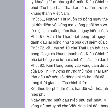
ly khoảng 11m nhưng thủ môn Kiều Chinh 
phút đầu hiệp hai, Thái Lan tỏ ra lấn lướt 
khung thành Việt Nam.
Phút 61, Nguyễn Thị Muôn có bóng ngay tr
lại dứt điểm vội vàng mà không phối hợp với 
lỡ một tình huống hãm thành nguy hiểm của 
Phút 67, Văn Thị Thanh tạt bóng rất nguy 
đánh đầu lái bóng nhưng pha dứt điểm của cô
Phút 72, cầu thủ số 10 của Thái Lan bật c
bóng đi vọt xà khung thành của Kiều Chinh. 
pha tạt bổng vào từ hai cánh để các tiền đạo
Phút 82, Kim Hồng băng vào vòng cấm dứt 
của Đỗ Thị Phương nhưng thủ môn Thái Lan 
trận đấu trở nên sôi động khi cả hai đội đều
trong thời gian thi đấu chính thức.
Kết thúc 90 phút thi đấu, hai đội vẫn hòa n
hiệp phụ.
Ngay những phút đầu hiệp phụ thứ nhất, Mi
vàng để mở tỷ số cho Việt Nam khi đón bóng ở