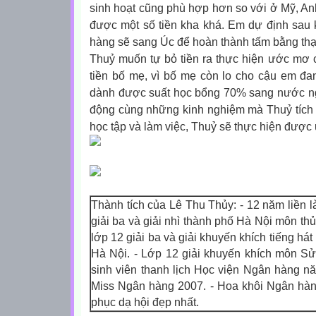
sinh hoạt cũng phù hợp hơn so với ở Mỹ, A
được một số tiền kha khá. Em dự định sau 
hàng sẽ sang Úc để hoàn thành tấm bằng th
Thuỷ muốn tự bỏ tiền ra thực hiện ước mơ
tiền bố mẹ, vì bố mẹ còn lo cho cậu em đ
dành được suất học bổng 70% sang nước ngo
động cùng những kinh nghiệm mà Thuỷ tích l
học tập và làm việc, Thuỷ sẽ thực hiện đượ
Thành tích của Lê Thu Thủy:
- 12 năm liền l
giải ba và giải nhì thành phố Hà Nội môn th
lớp 12 giải ba và giải khuyến khích tiếng hát
Hà Nội.
- Lớp 12 giải khuyến khích môn Sử
sinh viên thanh lịch Học viện Ngân hàng n
Miss Ngân hàng 2007.
- Hoa khôi Ngân hàn
phục dạ hội đẹp nhất.