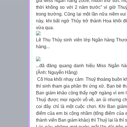
gia Miss Ngân hàng 2009, muốn thử sức một
thời không so với 2 năm trước” vì giờ Thu
trong trường. Cũng lại một lần nữa niềm vui
này, khi bất ngờ Thủy trở thành Hoa khôi đê
vừa qua.
Lê Thu Thủy sinh viên lớp Ngân hàng Thươ
hàng...
...đã đăng quang danh hiệu Miss Ngân h
(Ảnh: Nguyễn Hằng)
Cô Hoa khôi nhạy cảm
Thuỷ thoáng buồn kh
thí sinh tham gia phần thi ứng xử. Bạn bè t
Ban giám khảo cũng thấy ngỡ ngàng vì em là
Thuỷ được mọi người vỗ về, an ủi nhưng chí
coi đây chỉ là một cuộc chơi. Khi Ban giám
điểm của em bị cộng nhầm (tổng điểm của e
thành viên Ban giám khảo) thì Thuỷ lại là thí 
Lúc này, những giọt nước mắt lăn dài trên