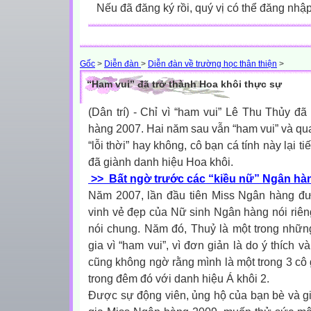
Nếu đã đăng ký rồi, quý vị có thể đăng nhậ
Gốc
>
Diễn đàn
>
Diễn đàn về trường học thân thiện
>
“Ham vui” đã trở thành Hoa khôi thực sự
(Dân trí) - Chỉ vì “ham vui” Lê Thu Thủy đã
hàng 2007. Hai năm sau vẫn “ham vui” và qu
“lỗi thời” hay không, cô bạn cá tính này lại t
đã giành danh hiệu Hoa khôi.
>> Bất ngờ trước các “kiều nữ” Ngân hà
Năm 2007, lần đầu tiên Miss Ngân hàng đư
vinh vẻ đẹp của Nữ sinh Ngân hàng nói riê
nói chung. Năm đó, Thuỷ là một trong những 
gia vì “ham vui”, vì đơn giản là do ý thích 
cũng không ngờ rằng mình là một trong 3 cô
trong đêm đó với danh hiệu Á khôi 2.
Được sự động viên, ủng hộ của bạn bè và gi