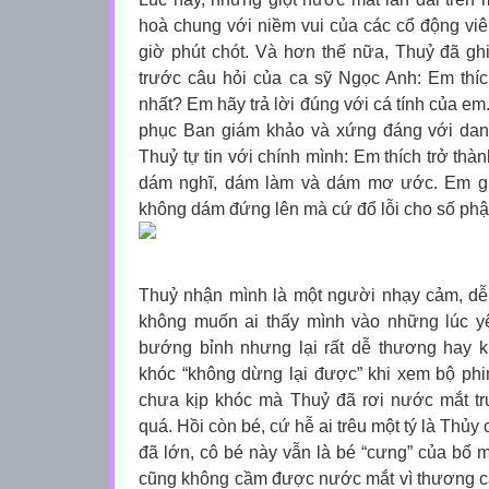
hoà chung với niềm vui của các cổ động viê
giờ phút chót. Và hơn thế nữa, Thuỷ đã gh
trước câu hỏi của ca sỹ Ngọc Anh:
Em thíc
nhất? Em hãy trả lời đúng với cá tính của em
phục Ban giám khảo và xứng đáng với dan
Thuỷ tự tin với chính mình:
Em thích trở thà
dám nghĩ, dám làm và dám mơ ước. Em ghé
không dám đứng lên mà cứ đổ lỗi cho số phậ
Thuỷ nhận mình là một người nhạy cảm, d
không muốn ai thấy mình vào những lúc y
bướng bỉnh nhưng lại rất dễ thương hay k
khóc “không dừng lại được” khi xem bộ ph
chưa kịp khóc mà Thuỷ đã rơi nước mắt t
quá. Hồi còn bé, cứ hễ ai trêu một tý là Thủy
đã lớn, cô bé này vẫn là bé “cưng” của bố m
cũng không cầm được nước mắt vì thương c