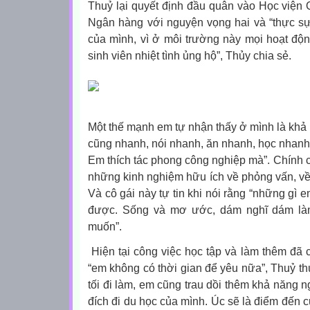
Thuỷ lại quyết định đầu quân vào Học viện
Ngân hàng với nguyện vọng hai và “thực sự
của mình, vì ở môi trường này mọi hoạt động
sinh viên nhiệt tình ủng hộ”, Thủy chia sẻ.
Một thế mạnh em tự nhận thấy ở mình là khả n
cũng nhanh, nói nhanh, ăn nhanh, học nhanh
Em thích tác phong công nghiệp mà”. Chính 
những kinh nghiệm hữu ích về phỏng vấn, về g
Và cô gái này tự tin khi nói rằng “những gì 
được. Sống và mơ ước, dám nghĩ dám làm
muốn”.
Hiện tại công việc học tập và làm thêm đã c
“em không có thời gian để yêu nữa”, Thuỷ th
tối đi làm, em cũng trau dồi thêm khả năng 
đích đi du học của mình. Úc sẽ là điểm đến c