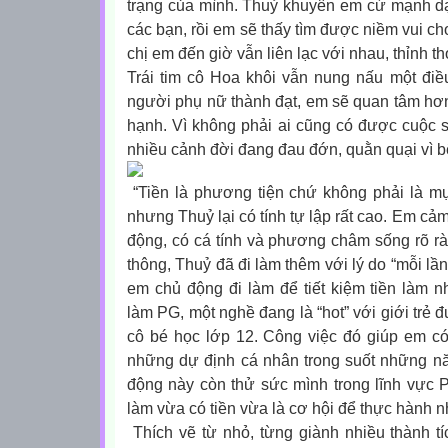
trạng của mình. Thuỷ khuyên em cứ mạnh d
các bạn, rồi em sẽ thấy tìm được niềm vui ch
chị em đến giờ vẫn liên lạc với nhau, thỉnh 
Trái tim cô Hoa khôi vẫn nung nấu một điều
người phụ nữ thành đạt, em sẽ quan tâm hơ
hạnh. Vì không phải ai cũng có được cuộc
nhiều cảnh đời đang đau đớn, quằn quại vì b
“Tiền là phương tiện chứ không phải là mụ
nhưng Thuỷ lại có tính tự lập rất cao. Em cả
động, có cá tính và phương châm sống rõ r
thông, Thuỷ đã đi làm thêm với lý do “mỗi lần
em chủ động đi làm để tiết kiệm tiền làm n
làm PG, một nghề đang là “hot” với giới trẻ 
cô bé học lớp 12. Công việc đó giúp em có
những dự định cá nhân trong suốt những n
động này còn thử sức mình trong lĩnh vực P
làm vừa có tiền vừa là cơ hội để thực hành 
Thích vẽ từ nhỏ, từng giành nhiều thành t