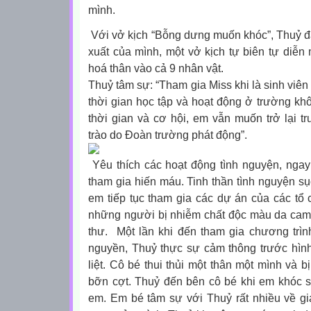
mình.
Với vở kịch “Bỗng dưng muốn khóc”, Thuỷ đã
xuất của mình, một vở kịch tự biên tự diễn 
hoá thân vào cả 9 nhân vật.
Thuỷ tâm sự: “Tham gia Miss khi là sinh viên
thời gian học tập và hoạt động ở trường k
thời gian và cơ hội, em vẫn muốn trở lại 
trào do Đoàn trường phát động”.
Yêu thích các hoạt động tình nguyện, ngay
tham gia hiến máu. Tinh thần tình nguyện sục 
em tiếp tục tham gia các dự án của các tổ 
những người bị nhiễm chất độc màu da ca
thư. Một lần khi đến tham gia chương trìn
nguyền, Thuỷ thực sự cảm thông trước hình
liệt. Cô bé thui thủi một thân một mình và b
bỡn cợt. Thuỷ đến bên cô bé khi em khóc s
em. Em bé tâm sự với Thuỷ rất nhiều về gi