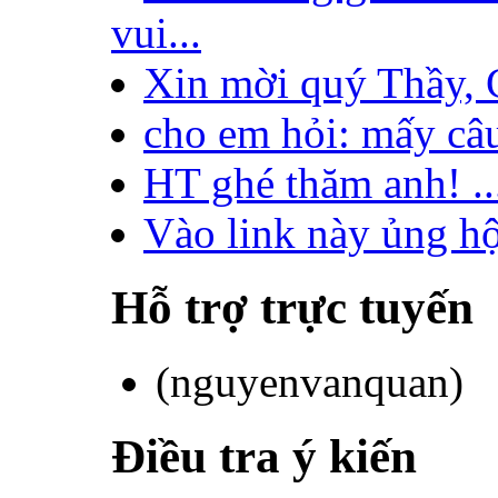
vui...
Xin mời quý Thầy, C
cho em hỏi: mấy câu
HT ghé thăm anh! ..
Vào link này ủng hộ
Hỗ trợ trực tuyến
(nguyenvanquan)
Điều tra ý kiến