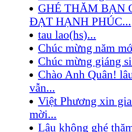
GHÉ THĂM BẠN 
ĐẠT HẠNH PHÚC...
tau lao(hs)...
Chúc mừng năm mới
Chúc mừng giáng sin
Chào Anh Quân! lâ
vẫn...
Việt Phương xin gia
mời...
Lâu không ghé thăm