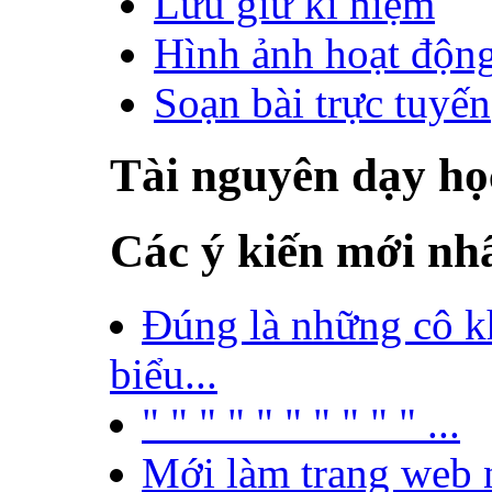
Lưu giữ kỉ niệm
Hình ảnh hoạt độn
Soạn bài trực tuyến
Tài nguyên dạy họ
Các ý kiến mới nh
Đúng là những cô k
biểu...
" " " " " " " " " " ...
Mới làm trang web nê