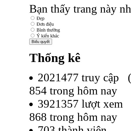
Bạn thấy trang này nh
Đẹp
Đơn điệu
Bình thường
Ý kiến khác
Thống kê
2021477
truy cập 
854
trong hôm nay
3921357
lượt xem
868
trong hôm nay
703
thành viên