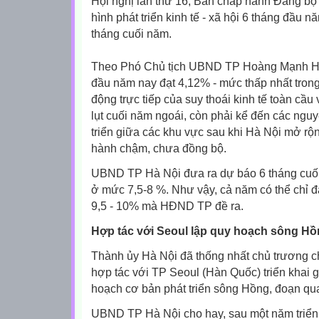
Hội nghị lần thứ 16, Ban chấp hành Đảng bộ
hình phát triển kinh tế - xã hội 6 tháng đầu
tháng cuối năm.
Theo Phó Chủ tịch UBND TP Hoàng Mạnh Hi
đầu năm nay đạt 4,12% - mức thấp nhất tron
động trực tiếp của suy thoái kinh tế toàn cầu 
lụt cuối năm ngoái, còn phải kể đến các ngu
triển giữa các khu vực sau khi Hà Nội mở rộ
hành chậm, chưa đồng bộ.
UBND TP Hà Nội đưa ra dự báo 6 tháng cuố
ở mức 7,5-8 %. Như vậy, cả năm có thể chỉ đ
9,5 - 10% mà HĐND TP đề ra.
H
ợp tác với Seoul lập quy hoạch sông Hồ
Thành ủy Hà Nội đã thống nhất chủ trương ch
hợp tác với TP Seoul (Hàn Quốc) triển khai g
hoạch cơ bản phát triển sông Hồng, đoạn qu
UBND TP Hà Nội cho hay, sau một năm triển