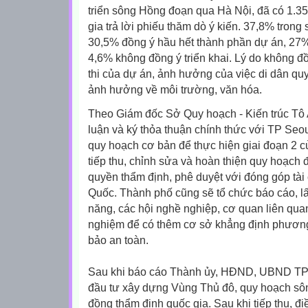
triển sông Hồng đoạn qua Hà Nội, đã có 1.3
gia trả lời phiếu thăm dò ý kiến. 37,8% trong
30,5% đồng ý hầu hết thành phần dự án, 27%
4,6% không đồng ý triển khai. Lý do không đồn
thi của dự án, ảnh hưởng của việc di dân quy
ảnh hưởng về môi trường, văn hóa.
Theo Giám đốc Sở Quy hoạch - Kiến trúc Tô 
luận và ký thỏa thuận chính thức với TP Seoul
quy hoạch cơ bản để thực hiện giai đoạn 2 c
tiếp thu, chỉnh sửa và hoàn thiện quy hoạch 
quyền thẩm định, phê duyệt với đóng góp tà
Quốc. Thành phố cũng sẽ tổ chức báo cáo, lấ
năng, các hội nghề nghiệp, cơ quan liên quan
nghiệm để có thêm cơ sở khẳng định phương
bảo an toàn.
Sau khi báo cáo Thành ủy, HĐND, UBND TP,
đầu tư xây dựng Vùng Thủ đô, quy hoạch sô
đồng thẩm định quốc gia. Sau khi tiếp thu, đ