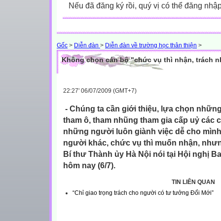
Nếu đã đăng ký rồi, quý vị có thể đăng nhậ
Gốc
>
Diễn đàn
>
Diễn đàn về trường học thân thiện
>
Không chọn cán bộ "chức vụ thì nhận, trách n
22:27' 06/07/2009 (GMT+7)
- Chúng ta cần giới thiệu, lựa chọn nhữn
tham ô, tham nhũng tham gia cấp uỷ các 
những người luôn giành việc dễ cho mìn
người khác, chức vụ thì muốn nhận, nhưng
Bí thư Thành ủy Hà Nội nói
tại Hội nghị 
hôm nay (6/7)
.
TIN LIÊN QUAN
“Chỉ giao trọng trách cho người có tư tưởng Đổi Mới”