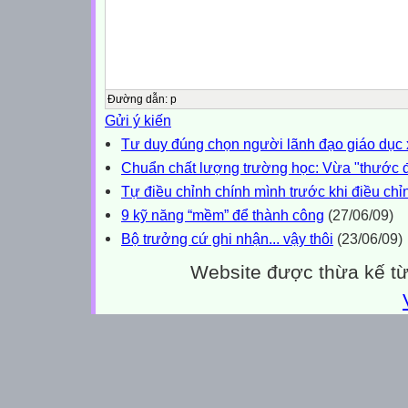
Đường dẫn
:
p
Gửi ý kiến
Tư duy đúng chọn người lãnh đạo giáo dụ
Chuẩn chất lượng trường học: Vừa "thước đo
Tự điều chỉnh chính mình trước khi điều ch
9 kỹ năng “mềm” để thành công
(27/06/09)
Bộ trưởng cứ ghi nhận... vậy thôi
(23/06/09)
Website được thừa kế t