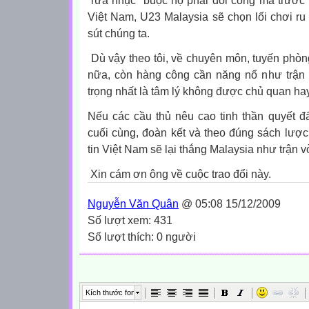
“rửa nhục” buộc họ phải đôi công mà trước 
Việt Nam, U23 Malaysia sẽ chọn lối chơi r
sút chúng ta.
Dù vậy theo tôi, về chuyên môn, tuyến phòn
nữa, còn hàng công cần năng nổ như trận
trọng nhất là tâm lý không được chủ quan h
Nếu các cầu thủ nêu cao tinh thần quyết đ
cuối cùng, đoàn kết và theo đúng sách lược 
tin Việt Nam sẽ lại thắng Malaysia như trận 
Xin cám ơn ông về cuộc trao đổi này.
Nguyễn Văn Quân
@ 05:08 15/12/2009
Số lượt xem: 431
Số lượt thích: 0 người
Kích thước font