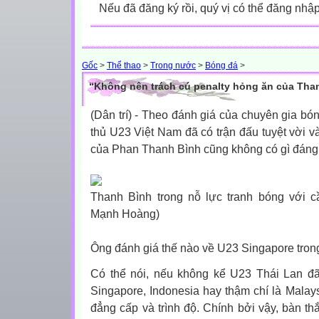
Nếu đã đăng ký rồi, quý vị có thể đăng nhậ
Gốc
>
Thể thao
>
Trong nước
>
Bóng đá
>
“Không nên trách cú penalty hỏng ăn của Tha
(Dân trí) - Theo đánh giá của chuyên gia bó
thủ U23 Việt Nam đã có trận đấu tuyệt vời v
của Phan Thanh Bình cũng không có gì đáng 
Thanh Bình trong nỗ lực tranh bóng với c
Mạnh Hoàng)
Ông đánh giá thế nào về U23 Singapore tron
Có thể nói, nếu không kể U23 Thái Lan đã 
Singapore, Indonesia hay thậm chí là Malay
đẳng cấp và trình độ. Chính bởi vậy, bàn th