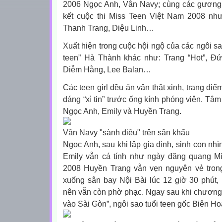
2006 Ngọc Anh, Vân Navy; cùng các gương 
kết cuộc thi Miss Teen Việt Nam 2008 nh
Thanh Trang, Diệu Linh…
Xuất hiện trong cuộc hội ngộ của các ngôi sa
teen” Hà Thành khác như: Trang “Hot”, Đứ
Diễm Hằng, Lee Balan…
Các teen girl đều ăn vận thật xinh, trang điể
dáng “xì tin” trước ống kính phóng viên. Tâm
Ngọc Anh, Emily và Huyền Trang.
Vân Navy "sành điệu" trên sân khấu
Ngọc Anh, sau khi lập gia đình, sinh con nhì
Emily vẫn cá tính như ngày đăng quang Mi
2008 Huyền Trang vẫn vẹn nguyên vẻ tron
xuống sân bay Nội Bài lúc 12 giờ 30 phút,
nên vẫn còn phờ phạc. Ngay sau khi chương tr
vào Sài Gòn”, ngôi sao tuổi teen gốc Biên Hoà