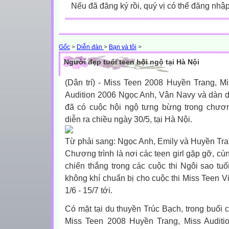
Nếu đã đăng ký rồi, quý vị có thể đăng nhậ
Gốc
>
Diễn đàn
>
Bạn và tôi
>
Người đẹp tuổi teen hội ngộ tại Hà Nội
(Dân trí) - Miss Teen 2008 Huyền Trang, Mi
Audition 2006 Ngọc Anh, Vân Navy và dàn 
đã có cuộc hội ngộ tưng bừng trong chương
diễn ra chiều ngày 30/5, tại Hà Nội.
Từ phải sang: Ngọc Anh, Emily và Huyền Tr
Chương trình là nơi các teen girl gặp gỡ, c
chiến thắng trong các cuộc thi
Ngôi sao tuổ
không khí chuẩn bị cho cuộc thi Miss Teen V
1/6 - 15/7 tới.
Có mặt tại du thuyền Trúc Bạch, trong buổi 
Miss Teen 2008 Huyền Trang, Miss Auditio