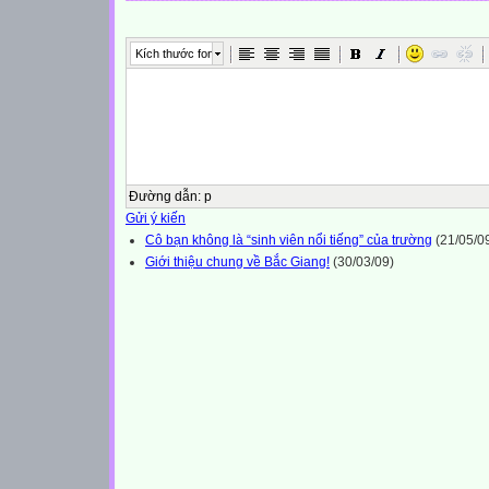
Kích thước font
Đường dẫn
:
p
Gửi ý kiến
Cô bạn không là “sinh viên nổi tiếng” của trường
(21/05/0
Giới thiệu chung về Bắc Giang!
(30/03/09)