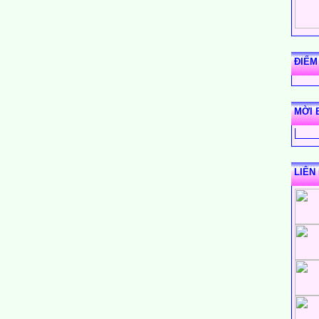
ĐIỂM
MỜI 
LIÊN