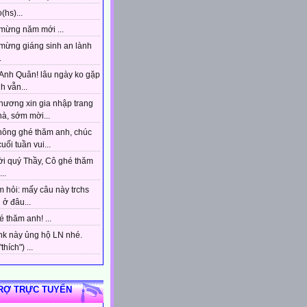
(hs)...
mừng năm mới ...
mừng giáng sinh an lành
.
Anh Quân! lâu ngày ko gặp
h vẫn...
hương xin gia nhập trang
à, sớm mời...
hông ghé thăm anh, chúc
uối tuần vui...
ời quý Thầy, Cô ghé thăm
..
 hỏi: mấy câu này trchs
ở đâu...
 thăm anh! ...
ink này ủng hộ LN nhé.
hích") ...
RỢ TRỰC TUYẾN