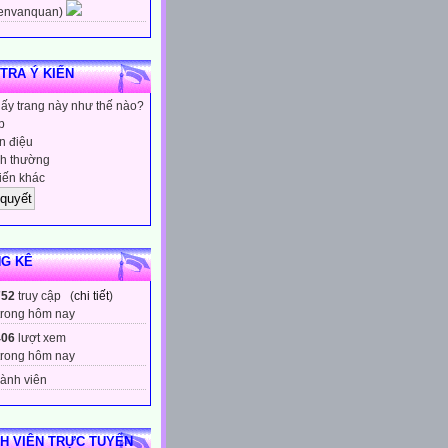
envanquan)
 TRA Ý KIẾN
hấy trang này như thế nào?
p
 điệu
h thường
iến khác
G KÊ
752
truy cập (
chi tiết
)
trong hôm nay
406
lượt xem
trong hôm nay
ành viên
H VIÊN TRỰC TUYẾN