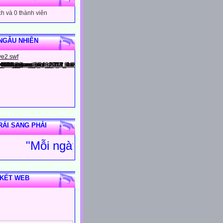
h và 0 thành viên
NGẪU NHIÊN
RÁI SANG PHẢI
"Mỗi ngày đến trường là một ng
 KẾT WEB