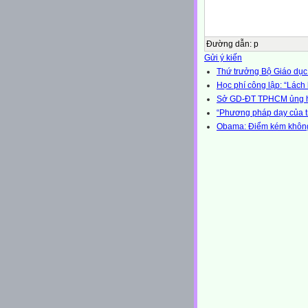
Đường dẫn
:
p
Gửi ý kiến
Thứ trưởng Bộ Giáo dục
Học phí công lập: “Lách 
Sở GD-ĐT TPHCM ủng h
“Phương pháp dạy của t
Obama: Điểm kém không c