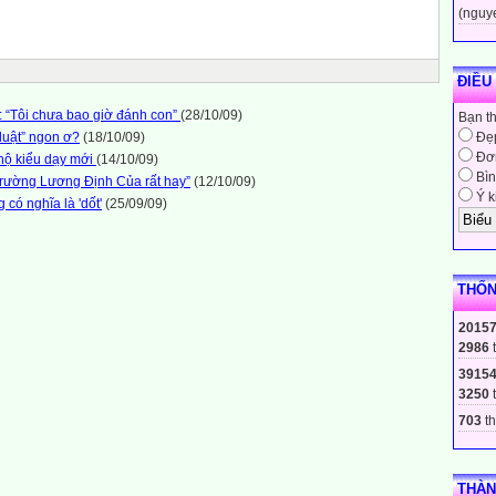
(nguy
ĐIỀU
: “Tôi chưa bao giờ đánh con”
(28/10/09)
Bạn t
luật” ngon ơ?
(18/10/09)
Đẹ
Đơn
ộ kiểu dạy mới
(14/10/09)
Bìn
rường Lương Định Của rất hay”
(12/10/09)
Ý k
ó nghĩa là 'dốt'
(25/09/09)
THỐN
2015
2986
3915
3250
703
th
THÀN