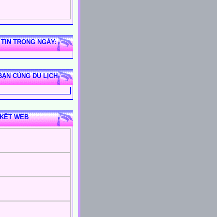
 TIN TRONG NGÀY:
BẠN CÙNG DU LỊCH
 KẾT WEB