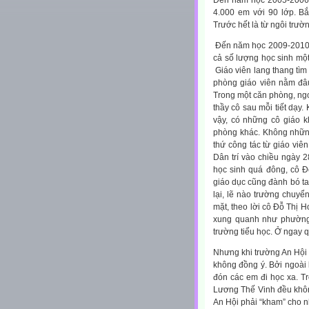
Đến năm học 2005-2006, t
4.000 em với 90 lớp. B
Trước hết là từ ngôi trư
Đến năm học 2009-2010, k
cả số lượng học sinh một 
Giáo viên lang thang tìm
phòng giáo viên nằm đâu
Trong một căn phòng, ngoà
thầy cô sau mỗi tiết dạy
vậy, có những cô giáo k
phòng khác. Không những 
thứ công tác từ giáo viê
Dân trí
vào chiều ngày 28
học sinh quá đông, cô Đ
giáo dục cũng đành bó tay
lại, lẽ nào trường chuyển
mặt, theo lời cô Đỗ Thị 
xung quanh như phường 
trường tiểu học. Ở ngay q
Nhưng khi trường An Hội 
không đồng ý. Bởi ngoài 
đón các em đi học xa. T
Lương Thế Vinh đều khôn
An Hội phải “kham” cho 