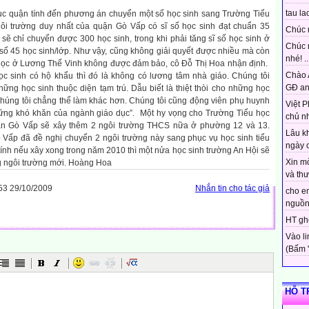
tau lao
ục quận tính đến phương án chuyển một số học sinh sang Trường Tiểu
ôi trường duy nhất của quận Gò Vấp có sĩ số học sinh đạt chuẩn 35
Chúc 
 sẽ chỉ chuyển được 300 học sinh, trong khi phải tăng sĩ số học sinh ở
Chúc 
số 45 học sinh/lớp. Như vậy, cũng không giải quyết được nhiều mà còn
nhé! ..
học ở Lương Thế Vinh không được đảm bảo, cô Đỗ Thị Hoa nhận định.
Chào 
 sinh có hộ khẩu thì đó là không có lương tâm nhà giáo. Chúng tôi
GĐ an
ng học sinh thuộc diện tạm trú. Dẫu biết là thiệt thòi cho những học
chúng tôi chẳng thể làm khác hơn. Chúng tôi cũng động viên phụ huynh
Việt P
ững khó khăn của ngành giáo dục”. Một hy vọng cho Trường Tiểu học
chủ nh
uận Gò Vấp sẽ xây thêm 2 ngôi trường THCS nữa ở phường 12 và 13.
Lâu k
Vấp đã đề nghị chuyển 2 ngôi trường này sang phục vụ học sinh tiểu
ngày c
ính nếu xây xong trong năm 2010 thì một nửa học sinh trường An Hội sẽ
Xin m
 ngôi trường mới.
Hoàng Hoa
và thư.
3 29/10/2009
Nhắn tin cho tác giả
cho em
nguồn 
HT ghé
Vào l
(Bấm "t
HỖ T