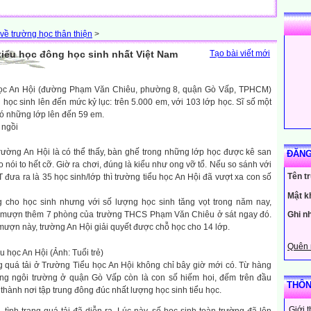
về trường học thân thiện
>
tiểu học đông học sinh nhất Việt Nam
Tạo bài viết mới
u học An Hội (đường Phạm Văn Chiêu, phường 8, quận Gò Vấp, TPHCM)
học sinh lên đến mức kỷ lục: trên 5.000 em, với 103 lớp học. Sĩ số một
có những lớp lên đến 59 em.
 ngồi
rường An Hội là có thể thấy, bàn ghế trong những lớp học được kê san
ĐĂNG
o nói to hết cỡ. Giờ ra chơi, đúng là kiểu như ong vỡ tổ. Nếu so sánh với
Tên t
đưa ra là 35 học sinh/lớp thì trường tiểu học An Hội đã vượt xa con số
Mật k
 cho học sinh nhưng với số lượng học sinh tăng vọt trong năm nay,
i mượn thêm 7 phòng của trường THCS Phạm Văn Chiêu ở sát ngay đó.
Ghi n
ượn này, trường An Hội giải quyết được chỗ học cho 14 lớp.
Quên 
 học An Hội (Ảnh: Tuổi trẻ)
g quá tải ở Trường Tiểu học An Hội không chỉ bây giờ mới có. Từ hàng
ng ngôi trường ở quận Gò Vấp còn là con số hiếm hoi, đếm trên đầu
THÔN
ở thành nơi tập trung đông đúc nhất lượng học sinh tiểu học.
Giới 