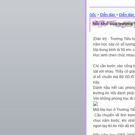
Gốc
>
Diễn đàn
>
Diễn đàn 
Nỗi khổ của trường 
(Dân trí) - Trường Tiể
năm học này có số lượng 
lớp trung bình là 50 em, 
Học sinh chen chúc nhau
Chỉ cần bước vào cổng t
sát với nhau. Thầy cô giá
sĩ số chuẩn mà Bộ GD-ĐT 
này.
Dành hầu hết các phòng
trường An Hội đành phả
Với những phòng học đi m
Một lớp học ở Trường Tiểu
Câu chuyện về tình trạn
chục năm trước, khi nhữ
ngón tay thì An Hội đã tr