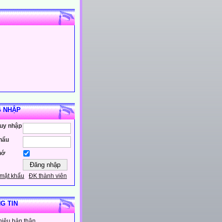
 NHẬP
ruy nhập
hẩu
hớ
mật khẩu
ĐK thành viên
G TIN
thiệu bản thân