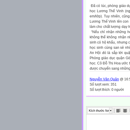
Đã có lúc, phòng giáo d
học Lương Thế Vinh (ng
em/lớp). Tuy nhiên, cũng
Lương Thế Vinh lên con 
làm cho chất lượng dạy 
“Nếu chỉ nhận những học
không thể không nhận nhữ
sinh có hộ khẩu, nhưng 
học sinh cùng san sẻ nh
An Hội đó là sắp tới q
Phòng giáo dục quận Gò 
học. Cô Đỗ Thị Hoa ước t
được chuyển sang những
Nguyễn Văn Quân
@ 16:5
Số lượt xem: 351
Số lượt thích: 0 người
Kích thước font