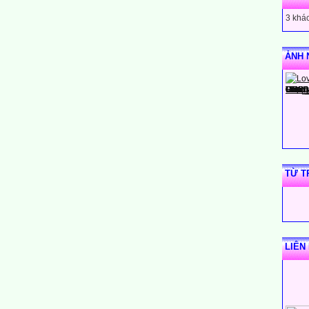
3 khác
ẢNH 
TỪ T
LIÊN