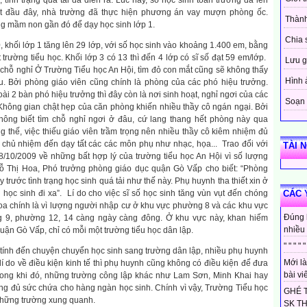
ình trạng quá tải đã diễn ra. Lúc này, số học sinh toàn trường đã lên
ắt đầu đây, nhà trường đã thực hiện phương án vay mượn phòng ốc.
Thành
ờng mầm non gần đó để dạy học sinh lớp 1.
Chia 
hối lớp 1 tăng lên 29 lớp, với số học sinh vào khoảng 1.400 em, bằng
trường tiểu học. Khối lớp 3 có 13 thì đến 4 lớp có sĩ số đạt 59 em/lớp.
Lưu g
 chỗ nghỉ
Ở Trường Tiểu học An Hội, tìm đỏ con mắt cũng sẽ không thấy
Hình 
. Bởi phòng giáo viên cũng chính là phòng của các phó hiệu trưởng.
i 2 bàn phó hiệu trưởng thì đây còn là nơi sinh hoạt, nghỉ ngơi của các
Soạn 
. Không gian chật hẹp của căn phòng khiến nhiều thầy cô ngán ngại. Bởi
hông biết tìm chỗ nghỉ ngơi ở đâu, cứ lang thang hết phòng này qua
thế, việc thiếu giáo viên trầm trọng nên nhiều thầy cô kiêm nhiệm đủ
n chủ nhiệm đến dạy tất các các môn phụ như nhạc, họa... Trao đổi với
TÀI 
/10/2009 về những bất hợp lý của trường tiểu học An Hội vì số lượng
ỗ Thị Hoa, Phó trưởng phòng giáo dục quận Gò Vấp cho biết: “Phòng
 trước tình trạng học sinh quá tải như thế này. Phụ huynh tha thiết xin ở
 học sinh đi xa”.
Lí do cho việc sĩ số học sinh tăng vùn vụt đến chóng
CÁC 
Hoa chính là vì lượng người nhập cư ở khu vực phường 8 và các khu vực
Đúng 
9, phường 12, 14 càng ngày càng đông. Ở khu vực này, khan hiếm
nhiều 
uận Gò Vấp, chỉ có mỗi một trường tiểu học dân lập.
" " " " "
tính đến chuyện chuyển học sinh sang trường dân lập, nhiều phụ huynh
Mới là
lí do về điều kiện kinh tế thì phụ huynh cũng không có điều kiện để đưa
bài viế
rong khi đó, những trường công lập khác như Lam Sơn, Minh Khai hay
g đủ sức chứa cho hàng ngàn học sinh. Chính vì vậy, Trường Tiểu học
GHÉ 
những trường xung quanh.
SK T