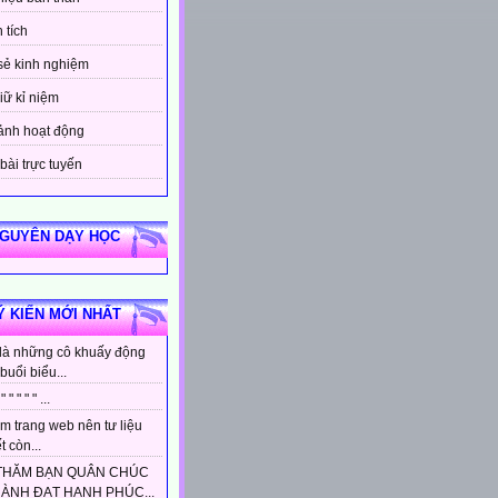
 tích
sẻ kinh nghiệm
iữ kỉ niệm
ảnh hoạt động
bài trực tuyến
NGUYÊN DẠY HỌC
Ý KIẾN MỚI NHẤT
là những cô khuấy động
buổi biểu...
 " " " " " ...
m trang web nên tư liệu
t còn...
THĂM BẠN QUÂN CHÚC
HÀNH ĐẠT HẠNH PHÚC...