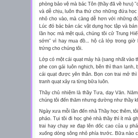
phòng bảo vệ mà bác Tôn (thầy đã về hưu) "c
và dễ chịu, luôn tha thứ cho những đứa học 
nhỏ cho vào, mà càng dễ hơn với những đ
Lúc đó bác bán các vật dụng học tập và bán 
lần học mà mệt quá, chúng tôi cử Trung Hiế
sớm" vì hay mua đồ... hộ cả lớp trong giờ 
trứng cho chúng tôi.
Lớp có một cái quạt máy hà (sang nhất vào t
phe con gái luôn nghịch, bên thì than lạnh, 
cái quạt được yên thân. Bọn con trai mở thì 
tranh quạt xảy ra từng bữa luôn.
Thầy chủ nhiệm là thầy Tưa, dạy Văn. Năm
chúng tôi đến thăm nhưng dường như thầy kh
Ngày xưa mỗi lần đến nhà Thầy học thêm, tôi
pháo. Tụi tôi đi học ghé nhà thầy thì ít mà g
trai hay chạy xe đạp lên dốc cao của ụ ph
xuống dòng sông nhỏ phía trước. Bữa nào c