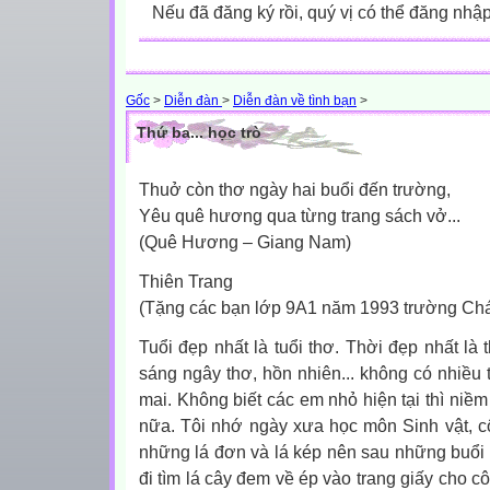
Nếu đã đăng ký rồi, quý vị có thể đăng nhậ
Gốc
>
Diễn đàn
>
Diễn đàn về tình bạn
>
Thứ ba... học trò
Thuở còn thơ ngày hai buổi đến trường,
Yêu quê hương qua từng trang sách vở...
(Quê Hương – Giang Nam)
Thiên Trang
(Tặng các bạn lớp 9A1 năm 1993 trường Ch
Tuổi đẹp nhất là tuổi thơ. Thời đẹp nhất là t
sáng ngây thơ, hồn nhiên... không có nhiều 
mai. Không biết các em nhỏ hiện tại thì niềm
nữa. Tôi nhớ ngày xưa học môn Sinh vật, c
những lá đơn và lá kép nên sau những buổi 
đi tìm lá cây đem về ép vào trang giấy cho c