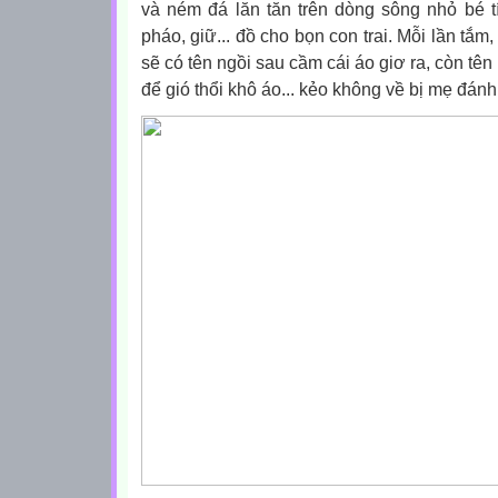
và ném đá lăn tăn trên dòng sông nhỏ bé tí
pháo, giữ... đồ cho bọn con trai. Mỗi lần tắm,
sẽ có tên ngồi sau cầm cái áo giơ ra, còn tê
để gió thổi khô áo... kẻo không về bị mẹ đánh