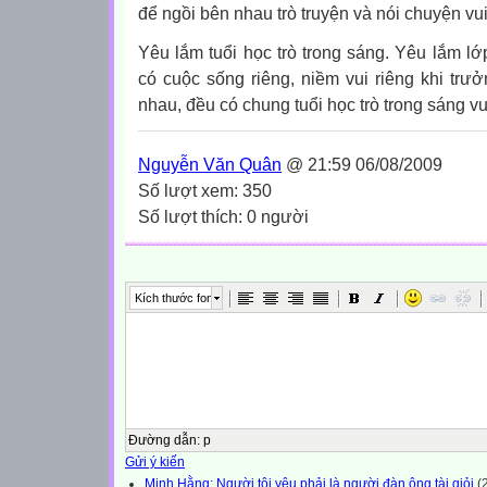
để ngồi bên nhau trò truyện và nói chuyện vu
Yêu lắm tuổi học trò trong sáng. Yêu lắm lớ
có cuộc sống riêng, niềm vui riêng khi trưở
nhau, đều có chung tuổi học trò trong sáng vu
Nguyễn Văn Quân
@ 21:59 06/08/2009
Số lượt xem: 350
Số lượt thích: 0 người
Kích thước font
Đường dẫn
:
p
Gửi ý kiến
Minh Hằng: Người tôi yêu phải là người đàn ông tài giỏi
(2