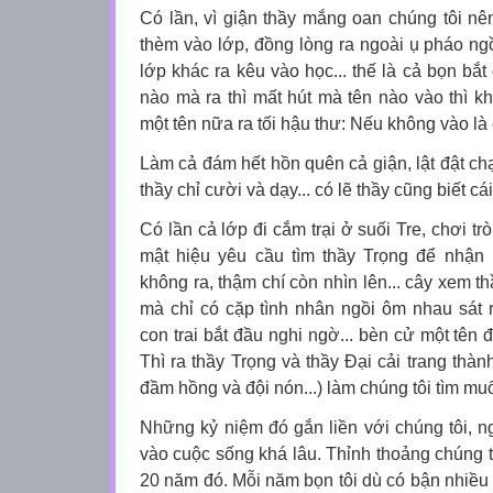
Có lần, vì giận thầy mắng oan chúng tôi n
thèm vào lớp, đồng lòng ra ngoài ụ pháo ng
lớp khác ra kêu vào học... thế là cả bọn bắ
nào mà ra thì mất hút mà tên nào vào thì k
một tên nữa ra tối hậu thư: Nếu không vào là
Làm cả đám hết hồn quên cả giận, lật đật ch
thầy chỉ cười và dạy... có lẽ thầy cũng biết cái
Có lần cả lớp đi cắm trại ở suối Tre, chơi trò
mật hiệu yêu cầu tìm thầy Trọng để nhận m
không ra, thậm chí còn nhìn lên... cây xem 
mà chỉ có cặp tình nhân ngồi ôm nhau sát rị
con trai bắt đầu nghi ngờ... bèn cử một tên đế
Thì ra thầy Trọng và thầy Đại cải trang thàn
đầm hồng và đội nón...) làm chúng tôi tìm muốn 
Những kỷ niệm đó gắn liền với chúng tôi, n
vào cuộc sống khá lâu. Thỉnh thoảng chúng t
20 năm đó. Mỗi năm bọn tôi dù có bận nhiều v