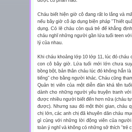
được cô phần nào.
Cháu biết hiện giờ cô đang rất lo lắng và mấ
nếu bây giờ cô áp dụng biện pháp "Thiết quâ
dụng. Có lẽ cháu còn quá trẻ để khẳng địn
cháu nghĩ những người gần lứa tuổi teen với
lý của nhau.
Khi cháu khoảng lớp 10 lớp 11, lúc đó cháu c
con cô bây giờ. Lứa tuổi mới lớn chưa suy
bồng bột, bản thân cháu lúc đó không hẳn là
tiếng" cho bằng người khác. Cháu cũng tham 
Quản trị viên của một diễn đàn khá tên tuổ
dành cho những người yêu truyện tranh với 
được nhiều người biết đến hơn nữa (cháu tự
được). Nhưng sau đó một thời gian, cháu 
chị lớn, các anh chị đã khuyên dăn cháu mục
gì cùng với những lời động viên của người
toàn ý nghĩ và không có những sở thích "trẻ 