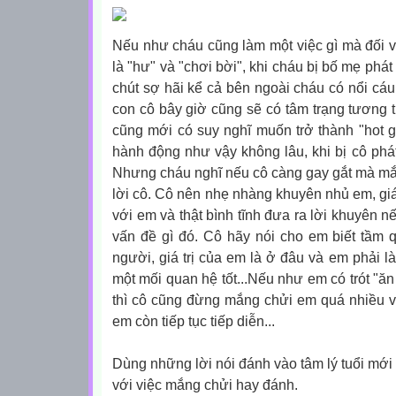
Nếu như cháu cũng làm một việc gì mà đối 
là "hư" và "chơi bời", khi cháu bị bố mẹ phát 
chút sợ hãi kể cả bên ngoài cháu có nổi cáu
con cô bây giờ cũng sẽ có tâm trạng tương 
cũng mới có suy nghĩ muốn trở thành "hot g
hành động như vậy không lâu, khi bị cô phát
Nhưng cháu nghĩ nếu cô càng gay gắt mà mắn
lời cô. Cô nên nhẹ nhàng khuyên nhủ em, giá
với em và thật bình tĩnh đưa ra lời khuyên 
vấn đề gì đó. Cô hãy nói cho em biết tầm 
người, giá trị của em là ở đâu và em phải 
một mối quan hệ tốt...Nếu như em có trót "ăn
thì cô cũng đừng mắng chửi em quá nhiều và
em còn tiếp tục tiếp diễn...
Dùng những lời nói đánh vào tâm lý tuổi mới
với việc mắng chửi hay đánh.