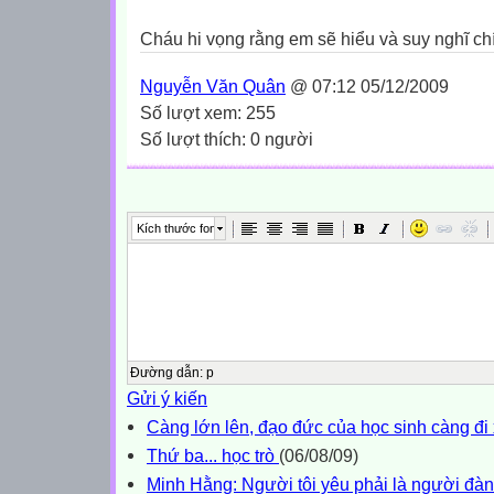
Cháu hi vọng rằng em sẽ hiểu và suy nghĩ ch
Nguyễn Văn Quân
@ 07:12 05/12/2009
Số lượt xem: 255
Số lượt thích: 0 người
Kích thước font
Đường dẫn
:
p
Gửi ý kiến
Càng lớn lên, đạo đức của học sinh càng đi
Thứ ba... học trò
(06/08/09)
Minh Hằng: Người tôi yêu phải là người đàn 