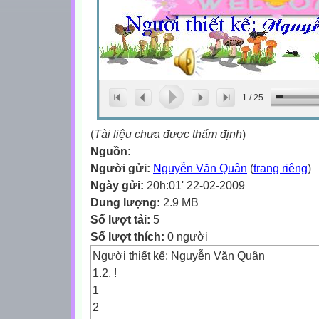
1
/
25
(
Tài liệu chưa được thẩm định
)
Nguồn:
Người gửi:
Nguyễn Văn Quân
(
trang riêng
)
Ngày gửi:
20h:01' 22-02-2009
Dung lượng:
2.9 MB
Số lượt tải:
5
Số lượt thích:
0 người
Người thiết kế: Nguyễn Văn Quân
1.2. !
1
2