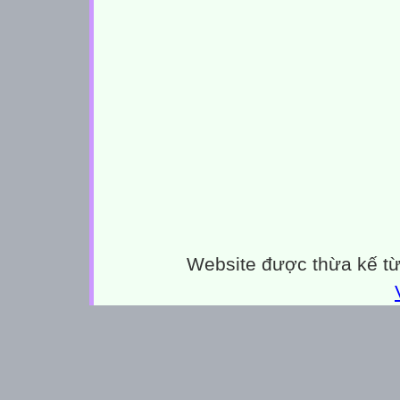
5
6
7
8
9
10
a. She is a doctor
b. She was a doctor
c. She were a doctor
Đáp án: c
3
1
Website được thừa kế t
2
3
4
5
6
7
8