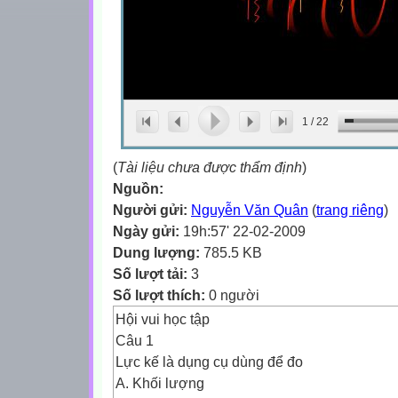
1
/
22
(
Tài liệu chưa được thẩm định
)
Nguồn:
Người gửi:
Nguyễn Văn Quân
(
trang riêng
)
Ngày gửi:
19h:57' 22-02-2009
Dung lượng:
785.5 KB
Số lượt tải:
3
Số lượt thích:
0 người
Hội vui học tập
Câu 1
Lực kế là dụng cụ dùng để đo
A. Khối lượng