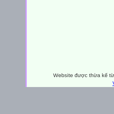
9
8
7
6
5
4
3
2
1
HếT GIờ
Trong các nhóm sau, nhóm nào toàn lá kép ?
D. Lá ổi, lá chuối, lá mít, lá mồng tơi
Website được thừa kế t
B. Lá me, lá mít, lá bàng, lá cam
C. Lá chanh, lá lốt, lá trầu không, lá me
A. Lá me, lá hoa hồng, lá hoa phượng
Câu 5
10
9
8