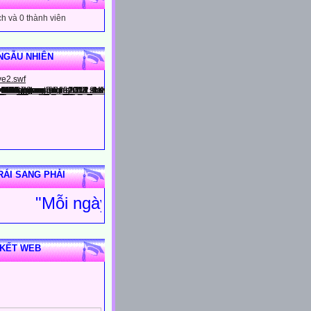
h và 0 thành viên
NGẪU NHIÊN
RÁI SANG PHẢI
"Mỗi ngày đến trường là một ng
 KẾT WEB