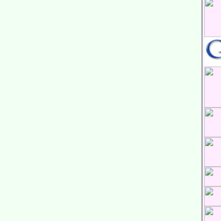
 :
ức thương mại thế giới (WTO) năm nào ?
bài TD với cờ
ủa nửa mét bằng bao nhiêu dm ?
 chéo bằng với số cạnh của nó ?