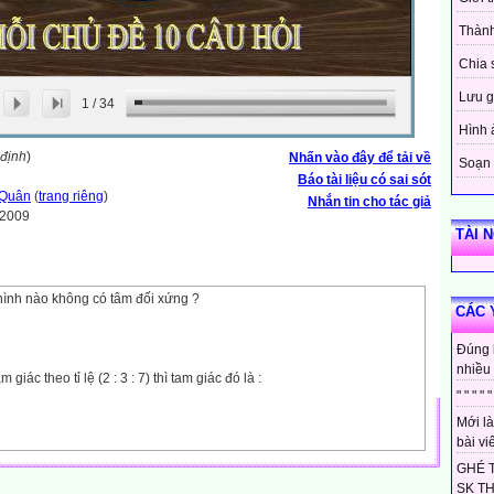
Thành
Chia 
Lưu g
1
/
34
Hình 
 định
)
Nhấn vào đây để tải về
Soạn 
Báo tài liệu có sai sót
 Quân
(
trang riêng
)
Nhắn tin cho tác giả
-2009
TÀI 
hình nào không có tâm đối xứng ?
CÁC 
Đúng 
nhiều 
giác theo tỉ lệ (2 : 3 : 7) thì tam giác đó là :
" " " " "
Mới là
bài viế
càng chậm khi :
GHÉ 
nhiều.
SK T