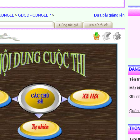
 GDNGLL
>
GDCD - GDNGLL 7
>
Đưa bài giảng lên
Cùng tác giả
Lịch sử tải về
ĐĂNG
Tên t
Mật k
Ghi n
Quên 
THÔN
Giới 