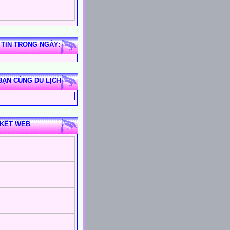
 TIN TRONG NGÀY:
BẠN CÙNG DU LỊCH
 KẾT WEB