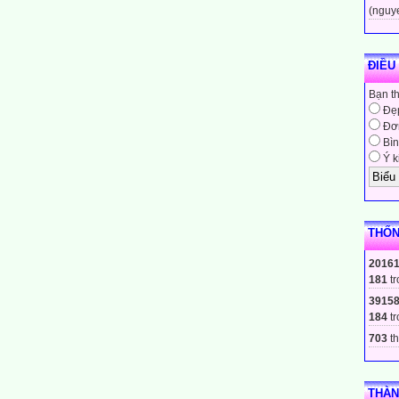
(nguy
ạnh bên bằng 10cm thì diện tích bằng bao nhiêu ?
ĐIỀU
Bạn t
Đẹ
dương nào có nhiều bão nhất ?
Đơn
Bìn
Ý k
?
THỐN
 ASEAN năm nào ?
2016
181
tr
3915
184
tr
toàn Dân.
703
th
Đội Nhân Dân Việt Nam
 mùa hè 2008 :
THÀN