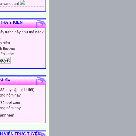
envanquan)
 TRA Ý KIẾN
hấy trang này như thế nào?
p
 điệu
h thường
iến khác
G KÊ
188
truy cập (
chi tiết
)
ong hôm nay
874
lượt xem
ong hôm nay
ành viên
H VIÊN TRỰC TUYẾN