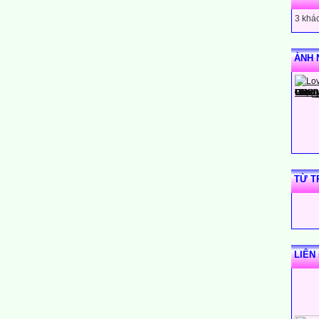
3 khác
u ô vuông nhỏ?
ẢNH 
 quy định người bao nhiêu tuổi được phép lái xe mô tô có dung tích xi
đây phá hoại mùa màng với khối lượng nhiều nhất ?
TỪ T
Hô vang câu :” Nhắm thẳng quân thù mà bắn “để động viên Bộ Đội
LIÊN
chữ cái ?