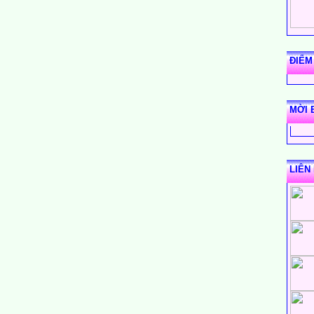
n nhất thế giới ?
nhiêu xã thị trấn?
ĐIỂM
n công ước Liên hiệp quốc về quyền trẻ em vào năm nào ?
MỜI 
ì có trọng lượng là:
LIÊN