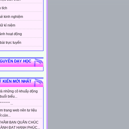
 tích
sẻ kinh nghiệm
iữ kỉ niệm
ảnh hoạt động
bài trực tuyến
NGUYÊN DẠY HỌC
Ý KIẾN MỚI NHẤT
là những cô khuấy động
buổi biểu...
 " " " " " ...
m trang web nên tư liệu
t còn...
THĂM BẠN QUÂN CHÚC
HÀNH ĐẠT HẠNH PHÚC...