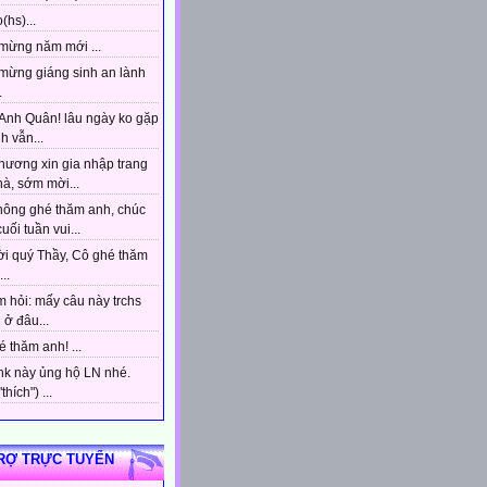
(hs)...
mừng năm mới ...
mừng giáng sinh an lành
.
Anh Quân! lâu ngày ko gặp
h vẫn...
hương xin gia nhập trang
à, sớm mời...
hông ghé thăm anh, chúc
uối tuần vui...
ời quý Thầy, Cô ghé thăm
..
 hỏi: mấy câu này trchs
ở đâu...
 thăm anh! ...
ink này ủng hộ LN nhé.
hích") ...
RỢ TRỰC TUYẾN