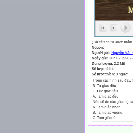
(
Tài liệu chưa được thẩm
Nguồn:
Người gửi:
Nguyễn Văn
Ngày gửi:
20h:02' 22-02
Dung lượng:
2.2 MB
Số lượt tải:
4
Số lượt thích:
0 người
Trong các hình sau đây, 
B. Tứ giác đều.
C. Lục giác đều.
A. Tam giác đều.
Nếu số đo các góc một tam 
A. Tam giác nhọn.
B. Tam giác vuông.
C. Tam giác tù.
Nước trong cốc bay hơi 
A. Nước trong cốc càng 