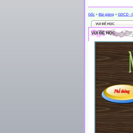
Gốc
>
Bài giảng
>
GDCD -
VUI ĐỂ HỌC
VUI ĐỂ HỌC