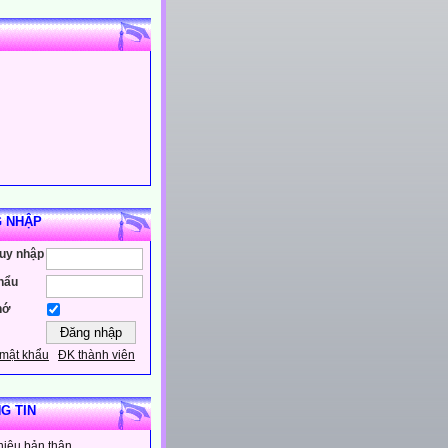
 NHẬP
ruy nhập
hẩu
hớ
mật khẩu
ĐK thành viên
G TIN
thiệu bản thân